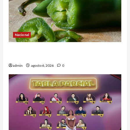
Nacional
Alerta en EE.UU. por brote de salmonela ligado
a jalapeños mexicanos; reportan 345 casos
admin
agosto 6, 2026
0