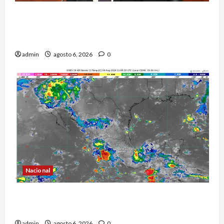
Ricardo Monreal confía en que la UNAM retome
la normalidad e inicie el semestre mediante el
diálogo
admin
agosto 6, 2026
0
Nacional
La onda tropical número 25 se desplazará sobre
el sureste mexicano
admin
agosto 6, 2026
0