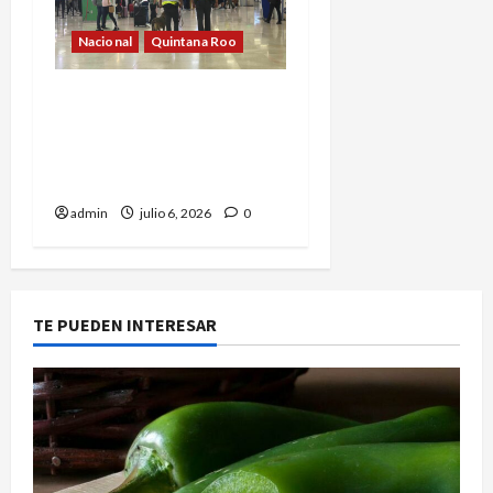
Nacional
Quintana Roo
Binomio canino detecta
más de 12 kilos de
aparente cocaína en el
Aeropuerto de Cancún
admin
julio 6, 2026
0
TE PUEDEN INTERESAR