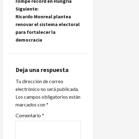
a
rompe récord en Hungría
Siguiente:
v
Ricardo Monreal plantea
e
renovar el sistema electoral
para fortalecer la
g
democracia
a
c
Deja una respuesta
i
Tu dirección de correo
electrónico no será publicada.
ó
Los campos obligatorios están
n
marcados con
*
d
Comentario
*
e