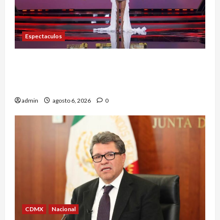
Espectaculos
Anoche se dieron a conocer los nominados de La
Casa de los Famosos México 2026 en la segunda
semana
admin
agosto 6, 2026
0
CDMX
Nacional