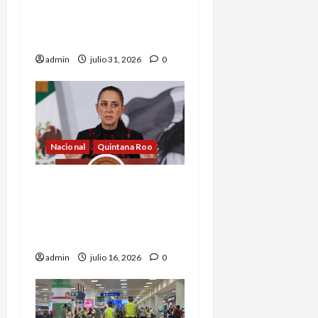
tras aumento de cuadros
de diarrea explosiva en
turistas
admin
julio 31, 2026
0
Nacional
Quintana Roo
Sheinbaum revisará en
Tulum acceso al Parque
del Jaguar, sargazo y
Tren Maya de carga
admin
julio 16, 2026
0