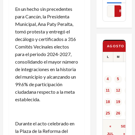
En un hecho sin precedentes
BUSCAR
para Cancún, la Presidenta
Municipal, Ana Paty Peralta,
tomó protesta y entregó el
decálogo y certificados a 316
Comités Vecinales electos
AGOSTO 2025
para el periodo 2024-2027,
L
M
X
consolidando el mayor número
de integraciones en la historia
del municipio y alcanzando un
4
5
6
99.6% de participación
11
12
13
ciudadana respecto a la meta
establecida.
18
19
20
25
26
27
Durante el acto celebrado en
«
SEP
la Plaza de la Reforma del
JUL
»