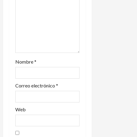
e
n
t
r
a
Nombre
*
d
a
Correo electrónico
*
s
Web