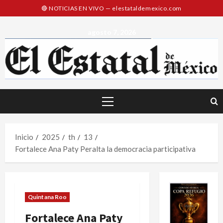
Saltar
al
contenido
agosto 7, 2026
Menú
principal
Inicio
2025
th
13
Fortalece Ana Paty Peralta la democracia participativa
Quintana Roo
Fortalece Ana Paty