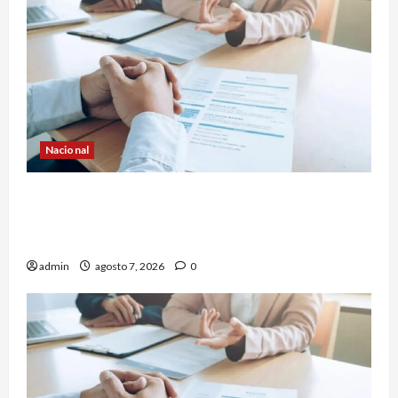
Nacional
Buscan prohibir la exigencia generalizada de
antecedentes penales para obtener empleo en
México
admin
agosto 7, 2026
0