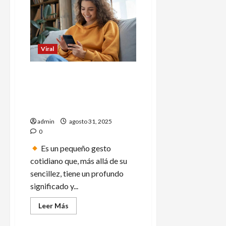
‘Tano’
Ortiz
es
anunciado
como
nuevo
entrenador
Viral
del
Colo
Colo
Qué es el “pebbling”, la
tendencia viral que vincula a
los jóvenes en redes
sociales
admin
agosto 31, 2025
0
Es un pequeño gesto
cotidiano que, más allá de su
sencillez, tiene un profundo
significado y...
Leer
Leer Más
más
acerca