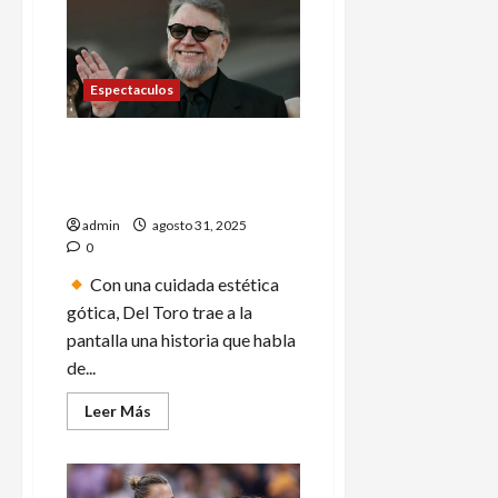
cancelan
megabloqueo
en
CdMx
tras
acuerdo
Espectaculos
con
autoridades
Así presentó Guillermo del
Toro ‘Frankenstein’ en el
Festival de Cine de Venecia
admin
agosto 31, 2025
0
Con una cuidada estética
gótica, Del Toro trae a la
pantalla una historia que habla
de...
Leer
Leer Más
más
acerca
de
Así
presentó