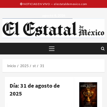
Saltar
al
contenido
agosto 8, 2026
Menú
principal
Inicio
2025
st
31
Día:
31 de agosto de
2025