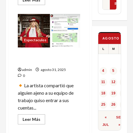
más
BUSCAR
acerca
de
Morena
realiza
plenaria
en
el
Senado
AGOSTO 2025
Espectaculos
con
llamado
a
L
M
X
transformación
Intentan hackear redes
democrática
sociales de Alicia Villarreal
y
a
admin
agosto 31, 2025
la
4
5
6
austeridad
0
11
12
13
La artista compartió que
alguien ajeno a su equipo de
18
19
20
trabajo quiso entrar a sus
25
26
27
cuentas...
«
SEP
Leer
Leer Más
más
JUL
»
acerca
de