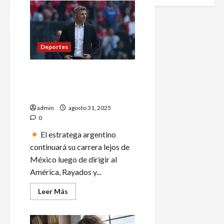
Intentan
hackear
redes
sociales
de
Alicia
Villarreal
Deportes
Fernando ‘Tano’ Ortiz es
anunciado como nuevo
entrenador del Colo Colo
admin
agosto 31, 2025
0
El estratega argentino
continuará su carrera lejos de
México luego de dirigir al
América, Rayados y...
Leer
Leer Más
más
acerca
de
Fernando