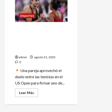
Guillermo
del
Toro
‘Frankenstein’
en
Deportes
el
Festival
de
Aficionados interrumpen
Cine
de
juego entre Aryna Sabalenka
Venecia
y Leylah Fernandez con
romántica propuesta de
matrimonio
admin
agosto 31, 2025
0
Una pareja aprovechó el
duelo entre las tenistas en el
US Open para firmar uno de...
Leer
Leer Más
más
acerca
de
Aficionados
interrumpen