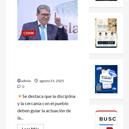
CDMX
Morena realiza plenaria en el
Senado con llamado a
transformación
democrática y a la
austeridad
admin
agosto 31, 2025
0
Se destaca que la disciplina
y la cercanía con el pueblo
deben guiar la actuación de
la...
BUSCAR
Leer
Leer Más