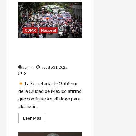
de
Qué
es
el
“pebbling”,
la
tendencia
viral
CDMX
Nacional
que
vincula
a
Transportistas cancelan
los
jóvenes
megabloqueo en CdMx tras
en
acuerdo con autoridades
redes
sociales
admin
agosto 31, 2025
0
La Secretaría de Gobierno
de la Ciudad de México afirmó
que continuará el dialogo para
alcanzar...
Leer
Leer Más
más
acerca
de
Transportistas