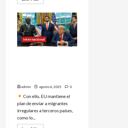
más
acerca
de
Ricardo
Monreal
respalda
grupo
para
enmienda
Internacional
Ruanda recibirá 250
migrantes expulsados por
Estados Unidos; algunos
poseen antecedentes
penales
admin
agosto 6, 2025
0
Con ello, EU mantiene el
plan de enviar a migrantes
irregulares a terceros países,
como lo...