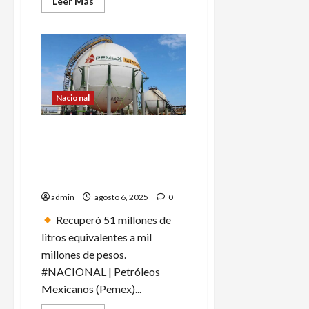
Leer
Leer Más
más
acerca
de
Pedrito
Sola
fue
hospitalizado
de
emergencia
y
Nacional
sometido
a
una
Pemex elimina más de 7 mil
cirugía
tomas clandestinas en
menos de un año de
administración
admin
agosto 6, 2025
0
Recuperó 51 millones de
litros equivalentes a mil
millones de pesos.
#NACIONAL | Petróleos
Mexicanos (Pemex)...