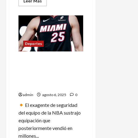
Leer
Leer Más
más
acerca
de
Ruanda
recibirá
250
migrantes
expulsados
por
Estados
Deportes
Unidos;
algunos
poseen
Exempleado de Miami Heat
antecedentes
penales
es acusado de robar
camisetas usadas en
partidos con valor
millonario
admin
agosto 6, 2025
0
El exagente de seguridad
del equipo de la NBA sustrajo
equipación que
posteriormente vendió en
millones...