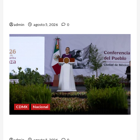
EU ofrece más de 100 mdd por líderes del CJNG
y presenta nuevos cargos
admin
agosto 5, 2026
0
CDMX
Nacional
Sheinbaum convoca a Jornada Nacional de
Reforestación el 9 de agosto
admin
agosto 5, 2026
0