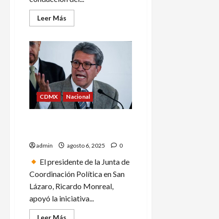
Leer
Leer Más
más
acerca
de
Inicia
gobierno
de
Margarita
González
Saravia
proyectos
hídricos
CDMX
Nacional
en
Axochiapan
para
garantizar
Ricardo Monreal respalda
el
grupo para enmienda
acceso
equitativo
admin
agosto 6, 2025
0
al
agua
El presidente de la Junta de
Coordinación Política en San
Lázaro, Ricardo Monreal,
apoyó la iniciativa...
Leer
Leer Más