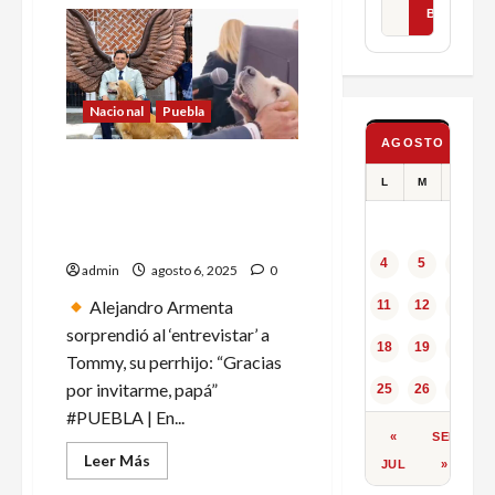
de
BUSCAR
¡Gerardo
Ortiz
‘cantó’!
Se
declara
culpable
en
Nacional
Puebla
Estados
Unidos
AGOSTO 2025
de
Perro del gobernador de
lavado
L
M
X
de
Puebla tiene cargo oficial,
dinero
programa de TV y «habla» en
al
CJNG
conferencias
4
5
6
admin
agosto 6, 2025
0
Alejandro Armenta
11
12
13
sorprendió al ‘entrevistar’ a
18
19
20
Tommy, su perrhijo: “Gracias
por invitarme, papá”
25
26
27
#PUEBLA | En...
«
SEP
Leer
Leer Más
JUL
»
más
acerca