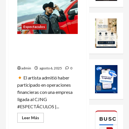
Espectaculos
¡Gerardo Ortiz ‘cantó’! Se
declara culpable en Estados
Unidos de lavado de dinero
al CJNG
admin
agosto 6, 2025
0
El artista admitió haber
participado en operaciones
financieras con una empresa
ligada al CJNG
#ESPECTÁCULOS |...
Leer
Leer Más
BUSCAR
más
acerca