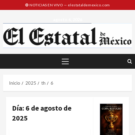
Saltar
al
contenido
agosto 6, 2026
Menú
principal
Inicio
2025
th
6
Día:
6 de agosto de
2025