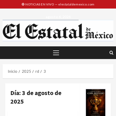
Saltar
al
contenido
agosto 6, 2026
Menú
principal
Inicio
2025
rd
3
Día:
3 de agosto de
2025