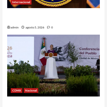
Internacional
EU ofrece más de 100 mdd por líderes del CJNG
y presenta nuevos cargos
admin
agosto 5, 2026
0
CDMX
Nacional
Sheinbaum convoca a Jornada Nacional de