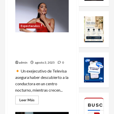
Espectaculos
Galilea Montijo, envuelta en
nueva polémica tras
revelaciones sobre sus
inicios en Guadalajara
admin
agosto 3, 2025
0
Un exejecutivo de Televisa
asegura haber descubierto a la
conductora en un centro
nocturno, mientras crecen...
Leer
Leer Más
más
BUSCAR
acerca
de
Galilea