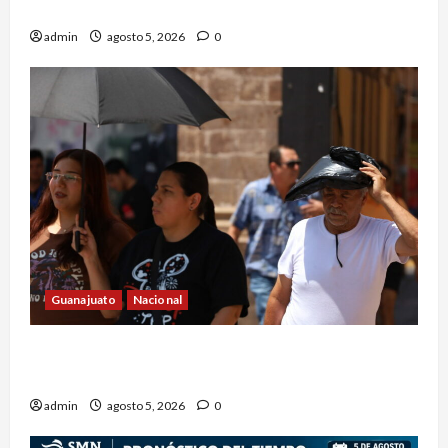
Reforestación el 9 de agosto
admin
agosto 5, 2026
0
Guanajuato
Nacional
Canícula elevará el calor y el bochorno en
Guanajuato durante agosto
admin
agosto 5, 2026
0