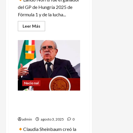
del GP de Hungría 2025 de
Fórmula 1 y de la lucha...
Leer
Leer Más
más
acerca
de
Lando
Norris
resiste
y
gana
el
GP
de
Hungría
Nacional
Gobierno crea Comisión
Presidencial para la
Reforma Electoral
admin
agosto 3, 2025
0
Claudia Sheinbaum creó la