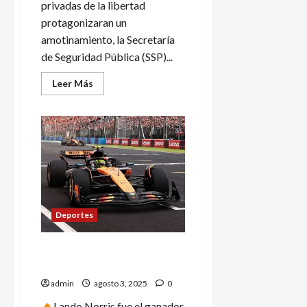
privadas de la libertad
protagonizaran un
amotinamiento, la Secretaría
de Seguridad Pública (SSP)...
Leer
Leer Más
más
acerca
de
Estalla
un
motín
en
Cereso
de
Tuxpan
en
Veracruz,
internos
Deportes
provocan
incendios
y
disturbios
Lando Norris resiste y gana
el GP de Hungría
admin
agosto 3, 2025
0
Lando Norris fue el ganador