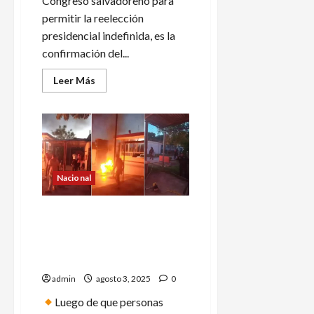
Congreso salvadoreño para
permitir la reelección
presidencial indefinida, es la
confirmación del...
Leer
Leer Más
más
acerca
de
‘Bukele
tiene
un
proyecto
dictatorial’;
critican
elección
Nacional
indefinida
en
el
Estalla un motín en Cereso
Salvador
de Tuxpan en Veracruz,
internos provocan incendios
y disturbios
admin
agosto 3, 2025
0
Luego de que personas