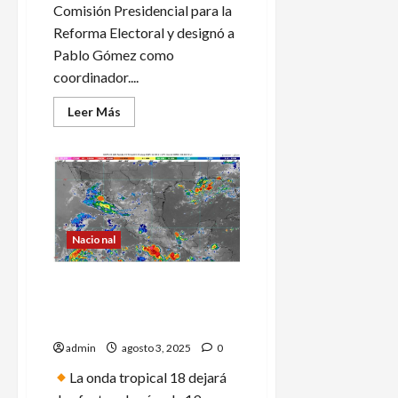
Comisión Presidencial para la
Reforma Electoral y designó a
Pablo Gómez como
coordinador....
Leer
Leer Más
más
acerca
de
Gobierno
crea
Comisión
Presidencial
para
la
Reforma
Nacional
Electoral
Continuará el ambiente
caluroso por la tarde, sobre
la mayor parte de México
admin
agosto 3, 2025
0
La onda tropical 18 dejará