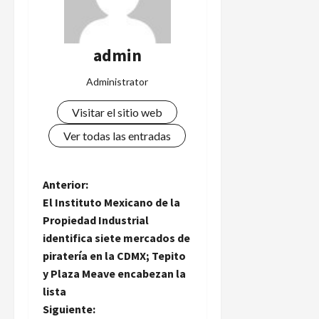
admin
Administrator
Visitar el sitio web
Ver todas las entradas
N
Anterior:
El Instituto Mexicano de la
a
Propiedad Industrial
identifica siete mercados de
v
piratería en la CDMX; Tepito
e
y Plaza Meave encabezan la
lista
g
Siguiente: