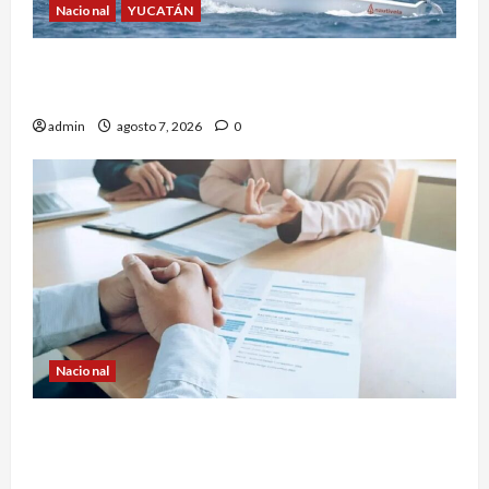
Nacional
YUCATÁN
Yucatecos obtienen oro en vela en Santo
Domingo
admin
agosto 7, 2026
0
Nacional
Buscan prohibir la exigencia generalizada de
antecedentes penales para obtener empleo en
México