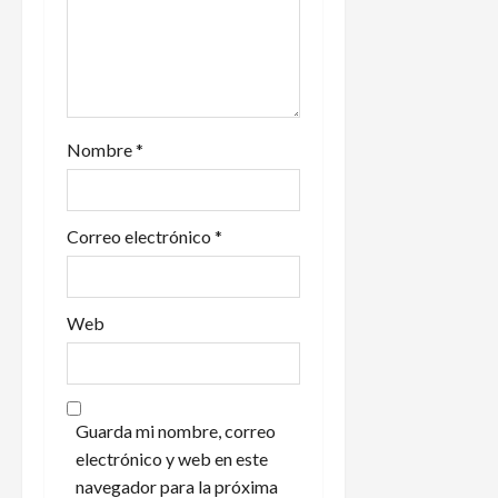
r
a
d
a
Nombre
*
s
Correo electrónico
*
Web
Guarda mi nombre, correo
electrónico y web en este
navegador para la próxima