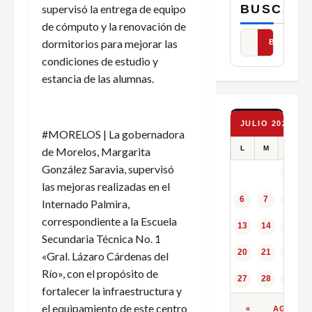
BUSCAR
supervisó la entrega de equipo
de cómputo y la renovación de
dormitorios para mejorar las
BUSCAR
condiciones de estudio y
estancia de las alumnas.
JULIO 2026
#MORELOS | La gobernadora
L
M
X
de Morelos, Margarita
González Saravia, supervisó
1
las mejoras realizadas en el
6
7
8
Internado Palmira,
correspondiente a la Escuela
13
14
15
Secundaria Técnica No. 1
20
21
22
«Gral. Lázaro Cárdenas del
Río», con el propósito de
27
28
29
fortalecer la infraestructura y
el equipamiento de este centro
«
AGO