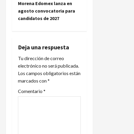
Morena Edomex lanza en
a
agosto convocatoria para
candidatos de 2027
c
i
ó
Deja una respuesta
n
Tu dirección de correo
electrónico no será publicada.
d
Los campos obligatorios están
marcados con
*
e
Comentario
*
e
n
t