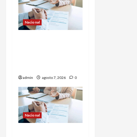
Nacional
Buscan prohibir la
exigencia generalizada
de antecedentes penales
para obtener empleo en
México
admin
agosto 7, 2026
0
Nacional
Secretaría de Salud