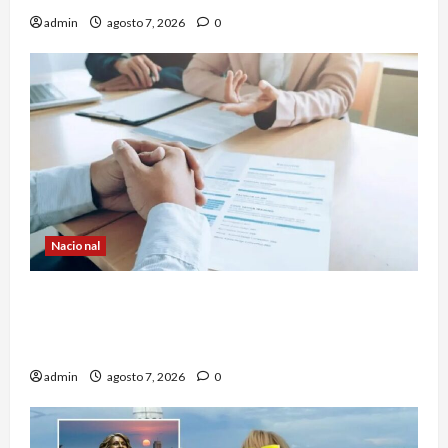
admin
agosto 7, 2026
0
Nacional
Secretaría de Salud descarta brote activo de
ciclosporiasis en México y pide tranquilidad a la
población
admin
agosto 7, 2026
0