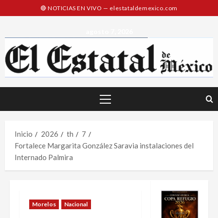
Saltar
al
contenido
agosto 7, 2026
Menú
principal
Inicio
2026
th
7
Fortalece Margarita González Saravia instalaciones del
Internado Palmira
Morelos
Nacional