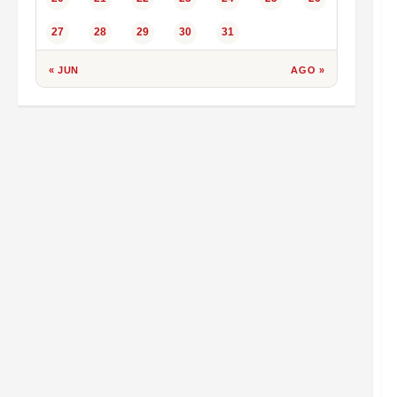
27
28
29
30
31
« JUN
AGO »