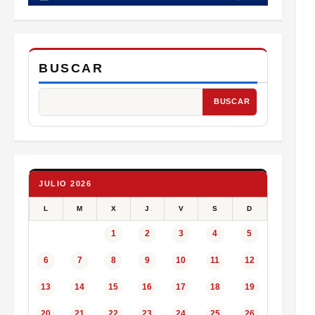
BUSCAR
BUSCAR
JULIO 2026
L
M
X
J
V
S
D
1
2
3
4
5
6
7
8
9
10
11
12
13
14
15
16
17
18
19
20
21
22
23
24
25
26