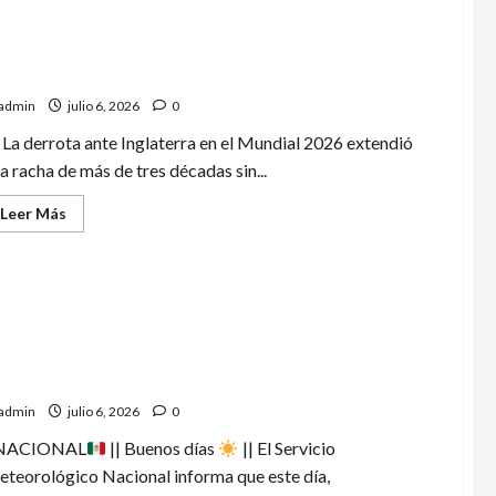
ofrece
conferencia
sobre
xico prolonga la maldición mundialista y vuelve a
reforma
al
spedirse en octavos de final
Poder
Judicial
admin
julio 6, 2026
0
en
la
La derrota ante Inglaterra en el Mundial 2026 extendió
UAT
a racha de más de tres décadas sin...
Leer
Leer Más
más
acerca
de
México
prolonga
la
maldición
mundialista
y
onostican lluvias de fuertes a muy fuertes en el
vuelve
reste de México y la Península de Yucatán
a
despedirse
admin
julio 6, 2026
0
en
octavos
de
NACIONAL
|| Buenos días
|| El Servicio
final
teorológico Nacional informa que este día,