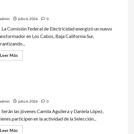
liz noticia de la CFE que beneficia a 400 mil familias
l noroeste de México a partir de julio 2026
admin
julio 6, 2026
0
La Comisión Federal de Electricidad energizó un nuevo
ansformador en Los Cabos, Baja California Sur,
rantizando...
Leer
Leer Más
más
acerca
de
Feliz
noticia
rgullo hidrocálido! Camila Aguilera y Daniela López
de
la
presentarán a México en el Mundial Juvenil de
CFE
que
andball en Rumania
beneficia
a
admin
julio 6, 2026
0
400
mil
Serán las jóvenes Camila Aguilera y Daniela López,
familias
del
ienes participen en la actividad de la Selección...
noroeste
de
Leer
Leer Más
México