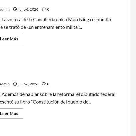
niobras navales con Rusia
12
kilos
admin
julio 6, 2026
0
de
aparente
cocaína
La vocera de la Cancillería china Mao Ning respondió
en
e se trató de «un entrenamiento militar...
el
Aeropuerto
de
Leer
Leer Más
Cancún
más
acerca
de
China
lanza
misil
estratégico
cardo Monreal ofrece conferencia sobre reforma al
en
der Judicial en la UAT
el
Pacífico
admin
julio 6, 2026
0
e
inicia
Además de hablar sobre la reforma, el diputado federal
maniobras
navales
esentó su libro “Constitución del pueblo de...
con
Rusia
Leer
Leer Más
más
acerca
de
Ricardo
Monreal