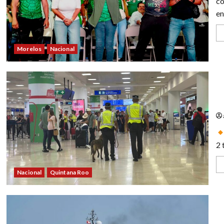
co
en
Morelos
Nacional
Bi
co
2 
Nacional
Quintana Roo
Ch