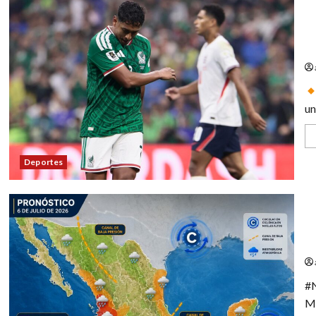
Mé
de
un
Deportes
Pr
su
#
Me