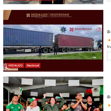
Fr
tr
HIDALGO
Nacional
Vi