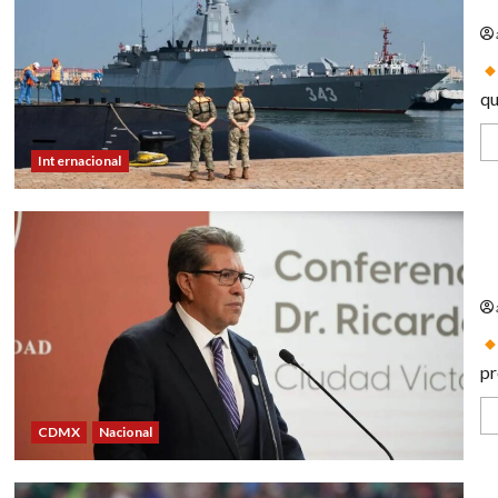
ma
qu
Internacional
Ri
Po
pr
CDMX
Nacional