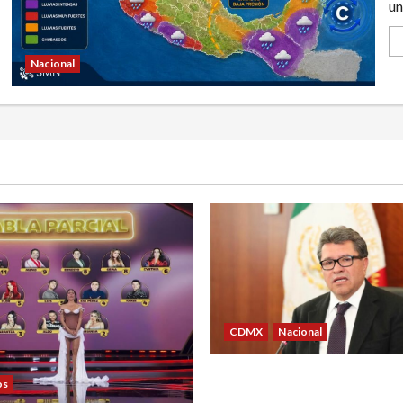
un
Nacional
CDMX
Nacional
Ricardo Monreal confía en
os
UNAM retome la normalidad