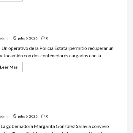
más
a
acerca
partir
de
de
¡Orgullo
julio
hidrocálido!
2026
Camila
Aguilera
y
ustran robo de 64 toneladas de vino en Hidalgo
Daniela
López
admin
julio 6, 2026
0
representarán
a
Un operativo de la Policía Estatal permitió recuperar un
México
en
actocamión con dos contenedores cargados con la...
el
Mundial
Juvenil
Leer
Leer Más
de
más
Handball
acerca
en
de
Rumania
Frustran
robo
de
64
toneladas
de
ve Morelos la pasión del mundial en comunidad
vino
en
Hidalgo
admin
julio 6, 2026
0
La gobernadora Margarita González Saravia convivió