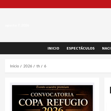
Saltar
al
contenido
agosto 7, 2026
INICIO
ESPECTÁCULOS
NAC
Inicio
2026
th
6