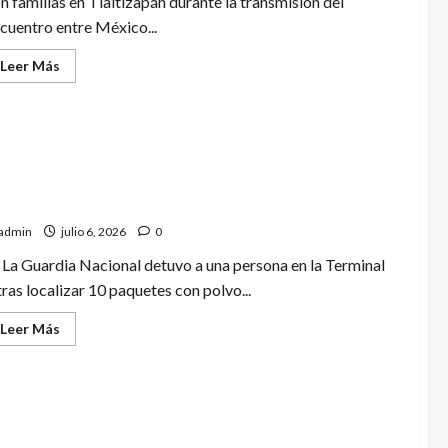
n familias en Tlaltizapán durante la transmisión del
cuentro entre México...
Leer
Leer Más
más
acerca
de
Vive
Morelos
la
pasión
del
nomio canino detecta más de 12 kilos de aparente
mundial
caína en el Aeropuerto de Cancún
en
comunidad
admin
julio 6, 2026
0
La Guardia Nacional detuvo a una persona en la Terminal
tras localizar 10 paquetes con polvo...
Leer
Leer Más
más
acerca
de
Binomio
canino
detecta
más
ina lanza misil estratégico en el Pacífico e inicia
de