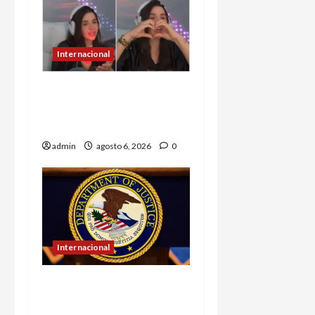
Internacional
Emma Coronel, de esposa
de narco a prisión; ahora
es tiktoker
admin
agosto 6, 2026
0
Internacional
EU ofrece más de 100
mdd por líderes del CJNG