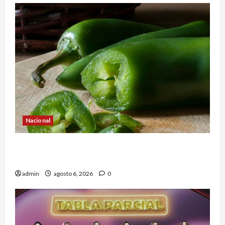
Nacional
Alerta en EE.UU. por brote de salmonela ligado
a jalapeños mexicanos; reportan 345 casos
admin
agosto 6, 2026
0