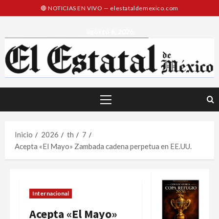
Saltar
al
contenido
agosto 6, 2026
Menú
principal
Inicio
2026
th
7
Acepta «El Mayo» Zambada cadena perpetua en EE.UU.
Internacional
Acepta «El Mayo»