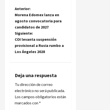
N
Anterior:
Morena Edomex lanza en
a
agosto convocatoria para
candidatos de 2027
v
Siguiente:
e
COI levanta suspensión
provisional a Rusia rumbo a
g
Los Ángeles 2028
a
c
Deja una respuesta
i
Tu dirección de correo
electrónico no será publicada.
ó
Los campos obligatorios están
n
marcados con
*