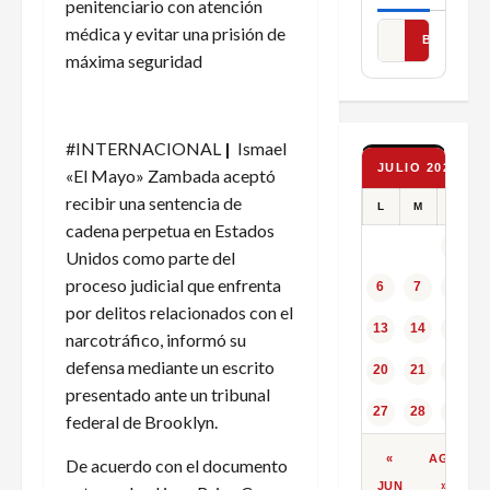
penitenciario con atención
médica y evitar una prisión de
BUSCAR
máxima seguridad
#INTERNACIONAL
|
Ismael
JULIO 2026
«El Mayo» Zambada aceptó
recibir una sentencia de
L
M
X
cadena perpetua en Estados
1
Unidos como parte del
proceso judicial que enfrenta
6
7
8
por delitos relacionados con el
13
14
15
narcotráfico, informó su
defensa mediante un escrito
20
21
22
presentado ante un tribunal
27
28
29
federal de Brooklyn.
«
AGO
De acuerdo con el documento
JUN
»