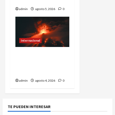
y presenta nuevos cargos
admin
agosto 5, 2026
0
Internacional
Volcán de Fuego entra en
fase explosiva;
Guatemala activa alerta
anaranjada
admin
agosto 4, 2026
0
TE PUEDEN INTERESAR