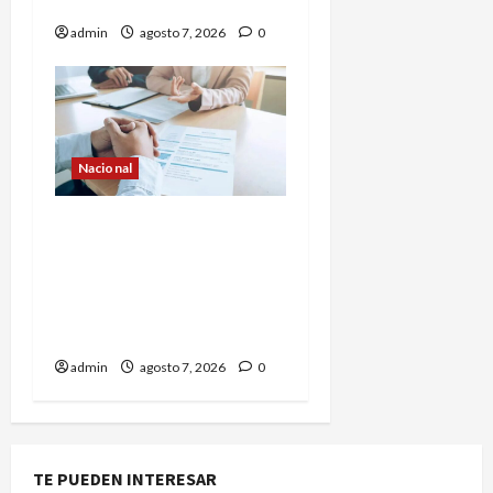
México
admin
agosto 7, 2026
0
Nacional
Secretaría de Salud
descarta brote activo de
ciclosporiasis en México y
pide tranquilidad a la
población
admin
agosto 7, 2026
0
TE PUEDEN INTERESAR