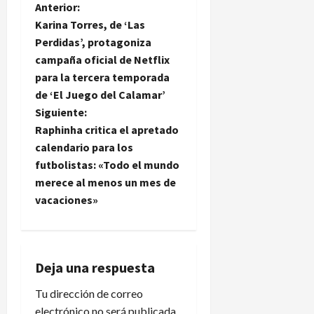
N
Anterior:
Karina Torres, de ‘Las
a
Perdidas’, protagoniza
campaña oficial de Netflix
v
para la tercera temporada
e
de ‘El Juego del Calamar’
Siguiente:
g
Raphinha critica el apretado
calendario para los
a
futbolistas: «Todo el mundo
merece al menos un mes de
c
vacaciones»
i
ó
Deja una respuesta
n
Tu dirección de correo
d
electrónico no será publicada.