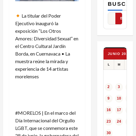
BUSCAR
La titular del Poder
BUSCAR
Ejecutivo inauguró la
exposición “Los Otros
Amores: Diversidad Sexual” en
el Centro Cultural Jardín
Borda, en Cuernavaca • La
JUNIO 2025
muestra reúne la mirada y
L
M
X
experiencia de 14 artistas
morelenses
2
3
4
9
10
11
16
17
18
#MORELOS | En el marco del
Día Internacional del Orgullo
23
24
25
LGBT, que se conmemora este
30
28 de junio, la gobernadora del