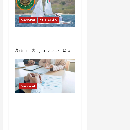
Nacional
YUCATÁN
Yucatecos obtienen oro
en vela en Santo Domingo
admin
agosto 7, 2026
0
Nacional
Buscan prohibir la
exigencia generalizada
de antecedentes penales
para obtener empleo en