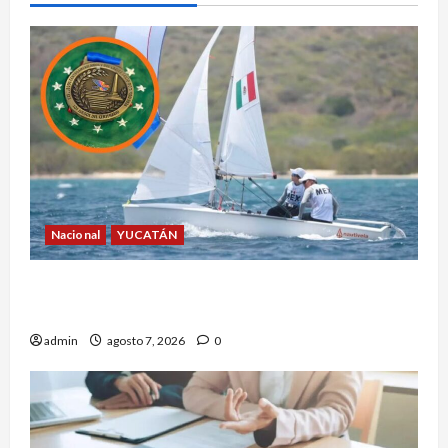
Nacional
YUCATÁN
Yucatecos obtienen oro en vela en Santo
Domingo
admin
agosto 7, 2026
0