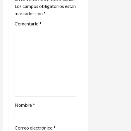
Los campos obligatorios están
e
marcados con
*
e
Comentario
*
n
t
r
a
d
a
s
Nombre
*
Correo electrónico
*