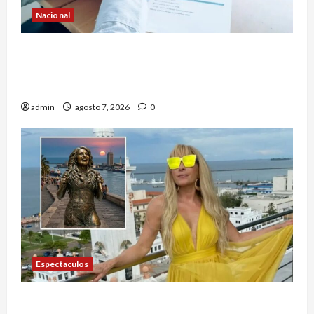
Nacional
Secretaría de Salud descarta brote activo de
ciclosporiasis en México y pide tranquilidad a la
población
admin
agosto 7, 2026
0
Espectaculos
Yuri dice sentirse tremendamente emocionada