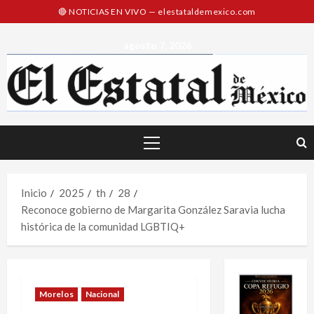
Saltar
al
contenido
agosto 7, 2026
Menú
principal
Inicio
2025
th
28
Reconoce gobierno de Margarita González Saravia lucha
histórica de la comunidad LGBTIQ+
Morelos
Nacional