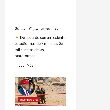
violencia
Más de 7 millones de
cuentas de Netflix, Disney y
Amazon fueron pirateadas
durante 2024
admin
junio 23, 2025
0
De acuerdo con un reciente
estudio, más de 7 millones 35
mil cuentas de las
plataformas...
Leer
Leer Más
más
acerca
de
Más
de
7
millones
de
cuentas
de
Internacional
Netflix,
Disney
y