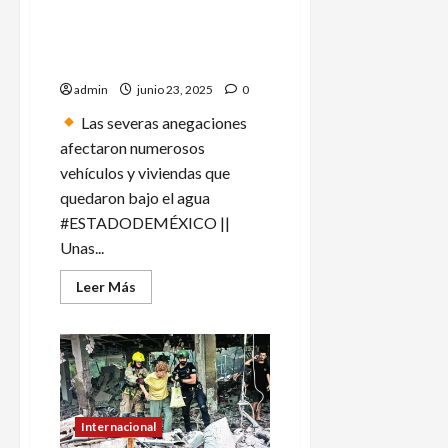
paz:
Se desborda río en
Sheinbaum
ante
Naucalpan por las lluvias;
conflicto
más de 50 casas anegadas
en
Medio
admin
junio 23, 2025
0
Oriente
Las severas anegaciones
afectaron numerosos
vehículos y viviendas que
quedaron bajo el agua
#ESTADODEMÉXICO ||
Unas...
Leer
Leer Más
más
acerca
de
Se
desborda
río
en
Naucalpan
por
las
Internacional
lluvias;