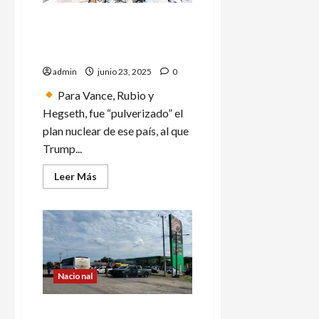
más
de
Estados Unidos tras ataque
50
casas
a Irán: no queremos guerra
anegadas
ni cambio de régimen
admin
junio 23, 2025
0
Para Vance, Rubio y
Hegseth, fue “pulverizado” el
plan nuclear de ese país, al que
Trump...
Leer
Leer Más
más
acerca
de
Estados
Unidos
tras
ataque
a
Irán:
no
Nacional
queremos
guerra
ni
Abaten en Colima a tres
cambio