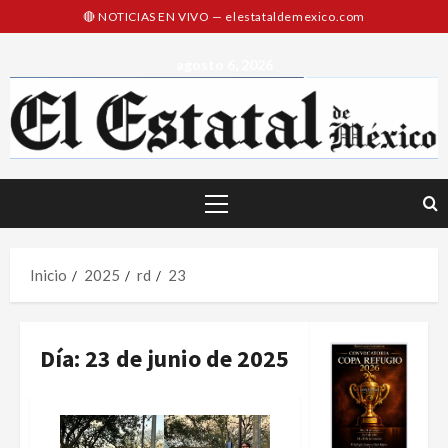
Saltar
al
contenido
agosto 6, 2026
Menú
principal
Inicio
2025
rd
23
Día:
23 de junio de 2025