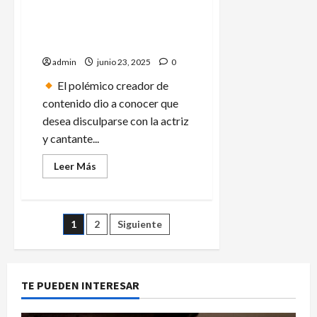
un
Adrián Marcelo pide perdón a
mensaje
televisivo
Belinda y le ofrece un millón
a
de pesos por una entrevista
nivel
nacional
admin
junio 23, 2025
0
El polémico creador de
contenido dio a conocer que
desea disculparse con la actriz
y cantante...
Leer
Leer Más
más
acerca
de
Adrián
Marcelo
Paginación
1
2
Siguiente
pide
perdón
a
de
Belinda
y
le
entradas
TE PUEDEN INTERESAR
ofrece
un
millón
de