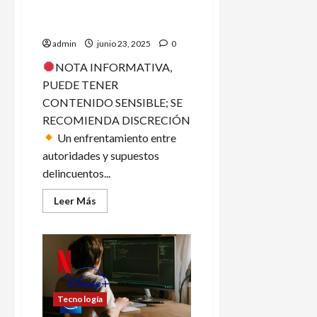
de
presuntos generadores de
régimen
violencia
admin
junio 23, 2025
0
NOTA INFORMATIVA,
PUEDE TENER
CONTENIDO SENSIBLE; SE
RECOMIENDA DISCRECIÓN
Un enfrentamiento entre
autoridades y supuestos
delincuentos...
Leer
Leer Más
más
acerca
de
Abaten
en
Colima
a
tres
presuntos
generadores
Tecnología
de