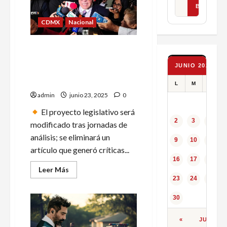
y
un
BUSCAR
millón
de
CDMX
Nacional
pesos
a
influencer
Ricardo Monreal confía en
Alfredo
Valenzuela
consensos para aprobar Ley
en
JUNIO 2025
de Telecomunicaciones en
San
Pedro
el Senado
L
M
X
admin
junio 23, 2025
0
El proyecto legislativo será
2
3
4
modificado tras jornadas de
análisis; se eliminará un
9
10
11
artículo que generó críticas...
16
17
18
Leer
Leer Más
más
23
24
25
acerca
de
Ricardo
30
Monreal
confía
en
«
JUL
consensos