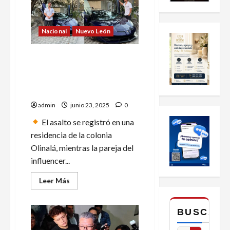
Nacional
Nuevo León
Roban Lamborghini, joyas y
un millón de pesos a
influencer Alfredo
Valenzuela en San Pedro
admin
junio 23, 2025
0
El asalto se registró en una
residencia de la colonia
Olinalá, mientras la pareja del
influencer...
Leer
Leer Más
más
acerca
de
Roban
BUSCAR
Lamborghini,
joyas