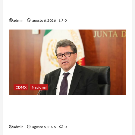
Casa de los Famosos México 2026 en la segunda
semana
admin
agosto 6, 2026
0
CDMX
Nacional
Ricardo Monreal confía en que la UNAM retome
la normalidad e inicie el semestre mediante el
diálogo
admin
agosto 6, 2026
0