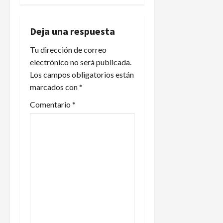
c
i
Deja una respuesta
Tu dirección de correo
ó
electrónico no será publicada.
n
Los campos obligatorios están
marcados con
*
d
Comentario
*
e
e
n
t
r
a