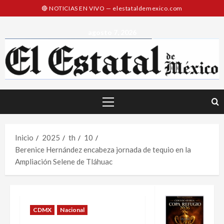
Saltar
al
contenido
agosto 7, 2026
Menú
principal
Inicio
2025
th
10
Berenice Hernández encabeza jornada de tequio en la
Ampliación Selene de Tláhuac
CDMX
Nacional