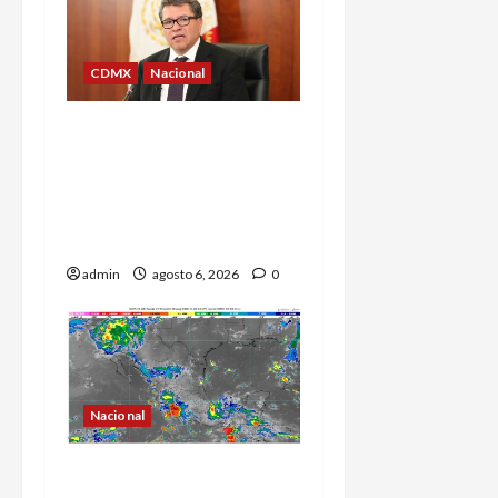
CDMX
Nacional
Ricardo Monreal confía
en que la UNAM retome la
normalidad e inicie el
semestre mediante el
diálogo
admin
agosto 6, 2026
0
Nacional
La onda tropical número