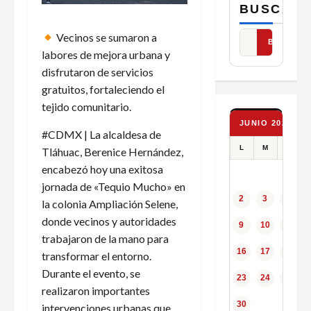
BUSCAR
Vecinos se sumaron a
BUSCAR
labores de mejora urbana y
disfrutaron de servicios
gratuitos, fortaleciendo el
tejido comunitario.
JUNIO 2025
#CDMX | La alcaldesa de
L
M
X
Tláhuac, Berenice Hernández,
encabezó hoy una exitosa
jornada de «Tequio Mucho» en
2
3
4
la colonia Ampliación Selene,
donde vecinos y autoridades
9
10
11
trabajaron de la mano para
16
17
18
transformar el entorno.
Durante el evento, se
23
24
25
realizaron importantes
30
intervenciones urbanas que