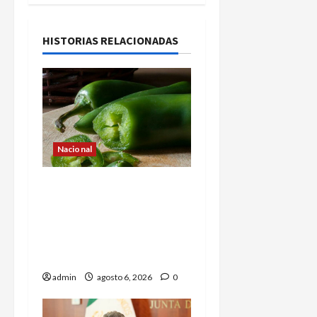
HISTORIAS RELACIONADAS
Nacional
Alerta en EE.UU. por
brote de salmonela
ligado a jalapeños
mexicanos; reportan 345
casos
admin
agosto 6, 2026
0