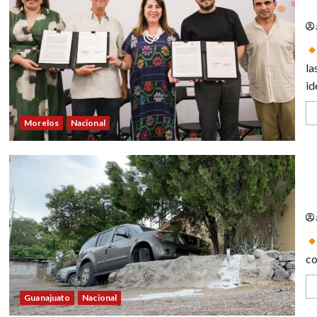
de
la
id
Morelos
Nacional
Ma
S
co
Guanajuato
Nacional