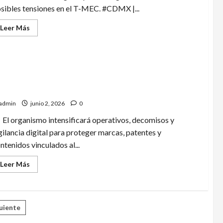
sibles tensiones en el T-MEC. #CDMX |...
Leer
Leer Más
más
acerca
de
Ricardo
Monreal
prevé
reacciones
indará IMPI al Mundial 2026 contra piratería y
del
reaming ilegal
extranjero
al
admin
junio 2, 2026
0
mensaje
de
Claudia
El organismo intensificará operativos, decomisos y
Sheinbaum
gilancia digital para proteger marcas, patentes y
ntenidos vinculados al...
Leer
Leer Más
más
acerca
de
Blindará
IMPI
ción
al
uiente
Mundial
2026