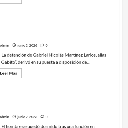
más
acerca
de
Sudáfrica
aterriza
en
México
rumbo
al
pturan en Mazatlán a presunto líder de Los Chapitos
debut
mundialista
admin
junio 2, 2026
0
La detención de Gabriel Nicolás Martínez Larios, alias
l Gabito”, derivó en su puesta a disposición de...
Leer
Leer Más
más
acerca
de
Capturan
en
Mazatlán
a
presunto
líder
spierta solo y pasa la noche encerrado en un cine
de
Los
admin
junio 2, 2026
0
Chapitos
El hombre se quedó dormido tras una función en