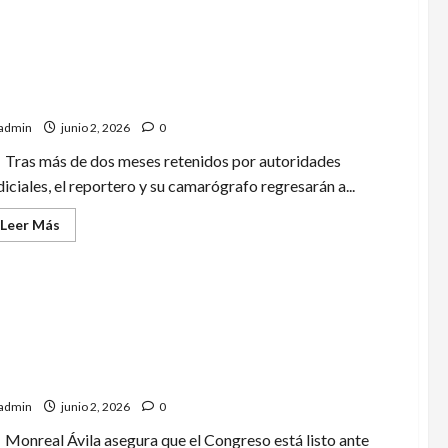
histórico
Mata
a
sus
hermanos
y
beran en Sudáfrica al periodista deportivo Julio
luego
se
áñez y al camarógrafo Daniel García
quita
la
admin
junio 2, 2026
0
vida
en
Tras más de dos meses retenidos por autoridades
Salamanca
diciales, el reportero y su camarógrafo regresarán a...
Leer
Leer Más
más
acerca
de
Liberan
en
Sudáfrica
al
periodista
deportivo
cardo Monreal prevé reacciones del extranjero al
Julio
Ibáñez
ensaje de Claudia Sheinbaum
y
al
admin
junio 2, 2026
0
camarógrafo
Daniel
Monreal Ávila asegura que el Congreso está listo ante
García