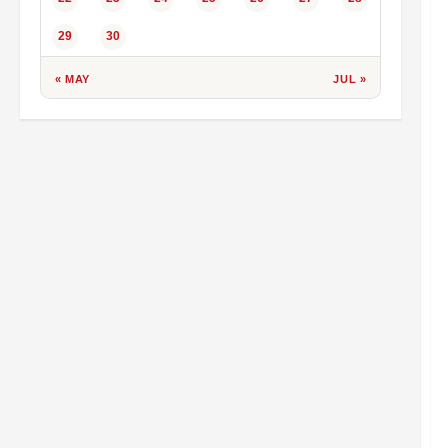
29
30
« MAY
JUL »