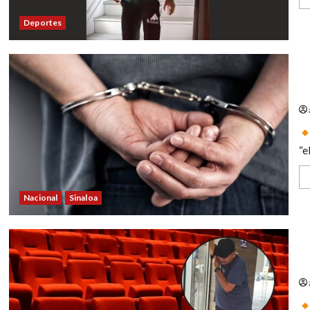
Deportes
Ca
“e
Nacional
Sinaloa
De