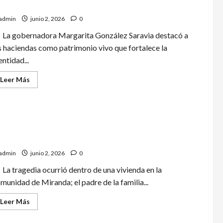
Bell
sde su legado histórico
admin
junio 2, 2026
0
La gobernadora Margarita González Saravia destacó a
s haciendas como patrimonio vivo que fortalece la
entidad...
Leer
Leer Más
más
acerca
de
Consolida
Morelos,
«La
primavera
ta a sus hermanos y luego se quita la vida en
de
alamanca
México»
alianza
admin
junio 2, 2026
0
nacional
para
La tragedia ocurrió dentro de una vivienda en la
impulsar
turismo,
munidad de Miranda; el padre de la familia...
cultura
y
desarrollo
Leer
Leer Más
desde
más
su
acerca
legado
de