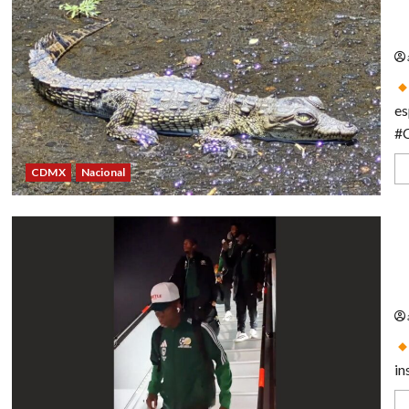
Ha
al
es
#
CDMX
Nacional
Su
mu
in