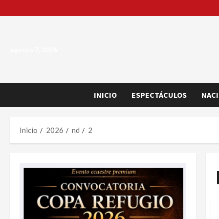
Saltar
al
contenido
agosto 7, 2026
INICIO
ESPECTÁCULOS
NAC
Inicio
2026
nd
2