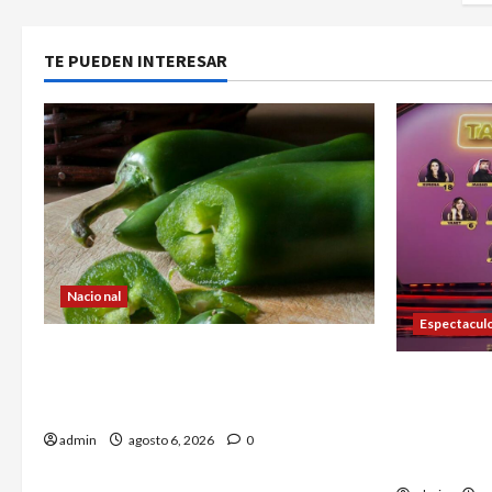
TE PUEDEN INTERESAR
Nacional
Espectacul
Alerta en EE.UU. por brote de
salmonela ligado a jalapeños
Anoche se 
mexicanos; reportan 345 casos
nominados 
Famosos M
admin
agosto 6, 2026
0
semana