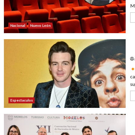
Mo
Nacional
Nuevo León
Re
ca
su
Espectaculos
Co
na