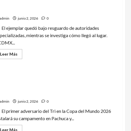
llan cocodrilo en coladera de Coyoacán; vecinos
ertaron la presencia del ejemplar en Culhuacán
admin
junio 2, 2026
0
El ejemplar quedó bajo resguardo de autoridades
pecializadas, mientras se investiga cómo llegó al lugar.
CDMX...
Leer
Leer Más
más
acerca
de
Hallan
cocodrilo
en
coladera
de
dáfrica aterriza en México rumbo al debut
Coyoacán;
ndialista
vecinos
alertaron
admin
junio 2, 2026
0
la
presencia
El primer adversario del Tri en la Copa del Mundo 2026
del
ejemplar
stalará su campamento en Pachuca y...
en
Culhuacán
Leer
Leer Más