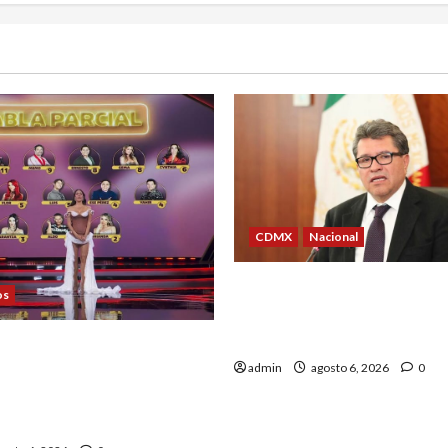
de
entrad
CDMX
Nacional
Ricardo Monreal confía en
os
UNAM retome la normalidad
el semestre mediante el d
dieron a conocer los
admin
agosto 6, 2026
0
de La Casa de los
éxico 2026 en la segunda