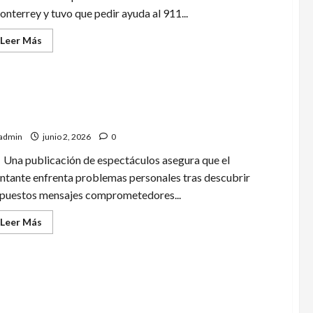
nterrey y tuvo que pedir ayuda al 911...
Leer
Leer Más
más
acerca
de
Despierta
solo
y
pasa
velan presunta crisis sentimental de Drake Bell
la
noche
admin
junio 2, 2026
0
encerrado
en
un
Una publicación de espectáculos asegura que el
cine
ntante enfrenta problemas personales tras descubrir
puestos mensajes comprometedores...
Leer
Leer Más
más
acerca
de
Revelan
presunta
crisis
nsolida Morelos, «La primavera de México» alianza
sentimental
de
cional para impulsar turismo, cultura y desarrollo
Drake