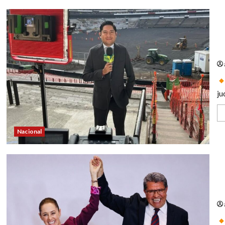
Li
Ib
ju
Nacional
Ri
m