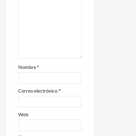
e
n
t
r
a
Nombre
*
d
a
Correo electrónico
*
s
Web