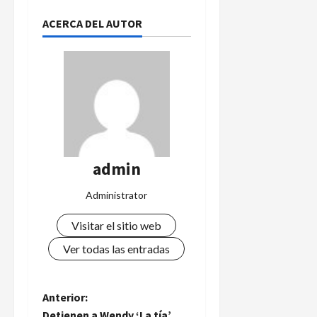
ACERCA DEL AUTOR
admin
Administrator
Visitar el sitio web
Ver todas las entradas
N
Anterior:
Detienen a Wendy ‘La tía’,