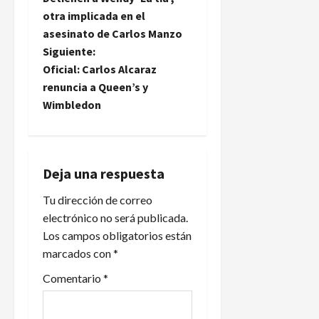
a
otra implicada en el
asesinato de Carlos Manzo
v
Siguiente:
e
Oficial: Carlos Alcaraz
renuncia a Queen’s y
g
Wimbledon
a
c
Deja una respuesta
i
Tu dirección de correo
electrónico no será publicada.
ó
Los campos obligatorios están
n
marcados con
*
d
Comentario
*
e