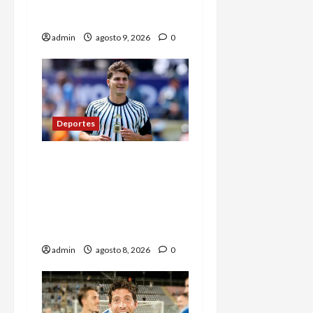
para debilitar a Infantino
y al propio organismo
admin
agosto 9, 2026
0
Deportes
¿Se queda en el Atlético
de Madrid? ‘Cholo’
Simeone responde
contundente sobre el
futuro de Julián Álvarez
admin
agosto 8, 2026
0