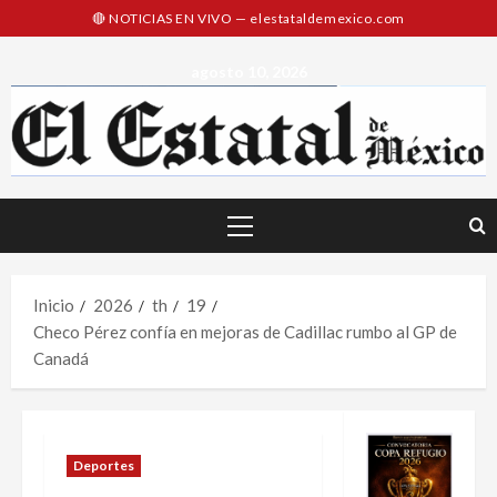
Saltar
al
contenido
agosto 10, 2026
Menú
principal
Inicio
2026
th
19
Checo Pérez confía en mejoras de Cadillac rumbo al GP de
Canadá
Deportes