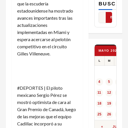
BUSCAR
que la escudería
estadounidense ha mostrado
avances importantes tras las
BUSCAR
actualizaciones
implementadas en Miami y
espera acercarse al pelotón
competitivo en el circuito
MAYO 2026
Gilles Villeneuve.
L
M
X
4
5
6
#DEPORTES | El piloto
11
12
13
mexicano Sergio Pérez se
mostró optimista de cara al
18
19
20
Gran Premio de Canadá, luego
25
26
27
de las mejoras que el equipo
Cadillac incorporó a su
«
JUN