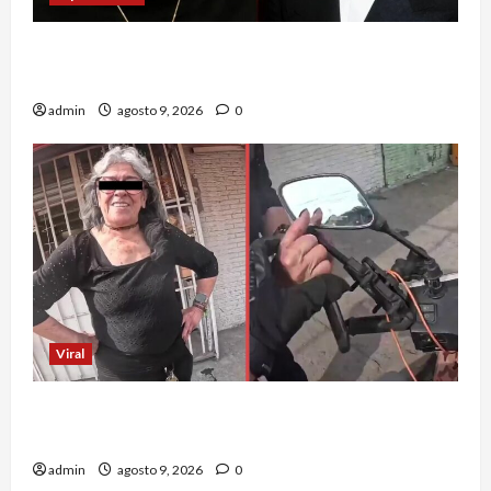
Aldo Rendón recuerda en ‘La Casa de los
Famosos’ su encuentro con Luis Miguel
admin
agosto 9, 2026
0
Viral
Adulta mayor se vuelve viral tras insultar y
arrebatar celular a repartidor
admin
agosto 9, 2026
0