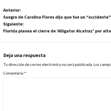
N
Anterior:
Suegra de Carolina Flores dijo que fue un “accidente”
a
Siguiente:
v
Florida planea el cierre de ‘Alligator Alcatraz’ por al
e
g
Deja una respuesta
a
Tu dirección de correo electrónico no será publicada.
Los campo
c
Comentario
*
i
ó
n