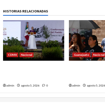
HISTORIAS RELACIONADAS
CDMX
Nacional
Guanajuato
Nacional
Sheinbaum convoca a Jornada
Canícula elevará el 
Nacional de Reforestación el 9
bochorno en Guana
de agosto
durante agosto
admin
agosto 5, 2026
0
admin
agosto 5, 202