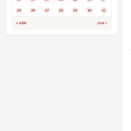
25
26
27
28
29
30
31
« ABR
JUN »