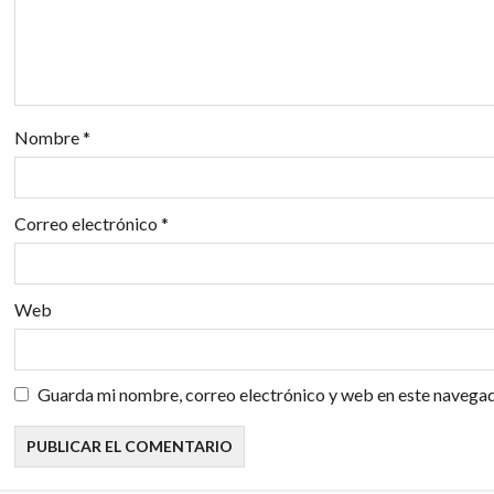
d
e
e
Nombre
*
n
t
Correo electrónico
*
r
a
Web
d
a
Guarda mi nombre, correo electrónico y web en este navegad
s