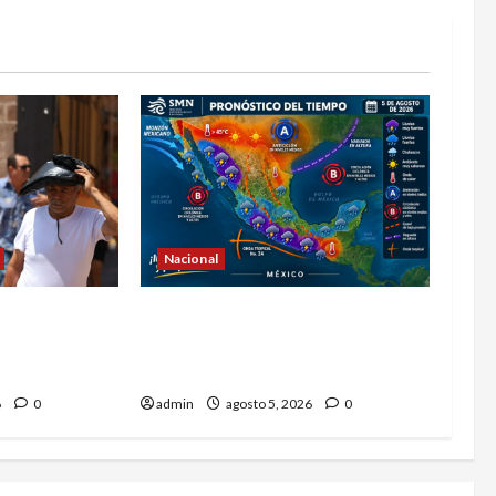
Nacional
calor y el
La onda tropical número 24 se
juato
desplazará sobre el sur del
territorio nacional
6
0
admin
agosto 5, 2026
0