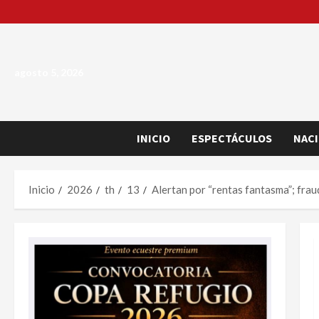
Saltar
al
contenido
agosto 5, 2026
INICIO
ESPECTÁCULOS
NAC
Inicio
2026
th
13
Alertan por “rentas fantasma”; fra