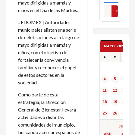
mayo dirigidas a mamás y
niños en el Día de las Madres.
BUSCAR
#EDOMEX | Autoridades
municipales alistan una serie
de celebraciones a lo largo de
mayo dirigidas a mamás y
MAYO 2026
niños, con el objetivo de
L
M
X
fortalecer la convivencia
familiar y reconocer el papel
de estos sectores en la
4
5
6
sociedad.
11
12
13
Como parte de esta
estrategia, la Dirección
18
19
20
General de Bienestar llevará
25
26
27
actividades a distintas
comunidades del municipio,
«
JUN
buscando acercar espacios de
ABR
»