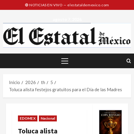
Saltar
al
contenido
agosto 7, 2026
Menú
principal
Inicio
2026
th
5
Toluca alista festejos gratuitos para el Día de las Madres
EDOMEX
Nacional
Toluca alista