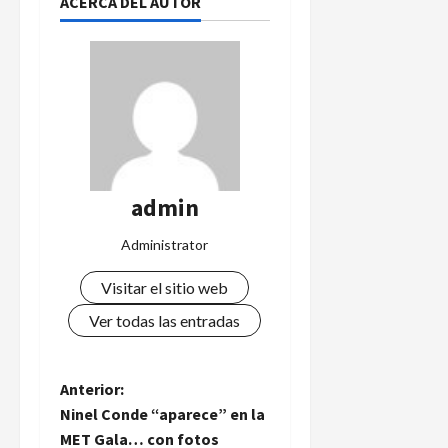
ACERCA DEL AUTOR
admin
Administrator
Visitar el sitio web
Ver todas las entradas
N
Anterior:
Ninel Conde “aparece” en la
a
MET Gala… con fotos