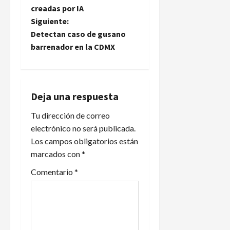
creadas por IA
v
Siguiente:
e
Detectan caso de gusano
barrenador en la CDMX
g
a
Deja una respuesta
c
Tu dirección de correo
i
electrónico no será publicada.
Los campos obligatorios están
ó
marcados con
*
n
Comentario
*
d
e