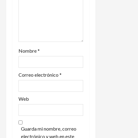
e
n
t
r
a
Nombre
*
d
Correo electrónico
*
a
s
Web
Guarda mi nombre, correo
electrónico y web en este