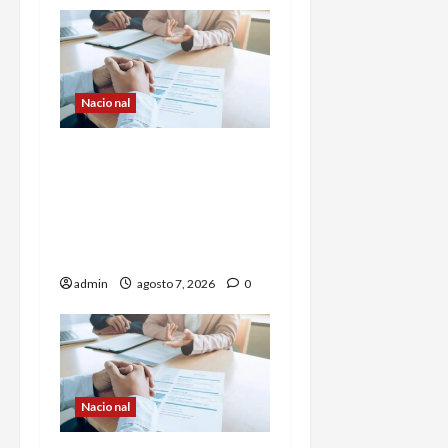
Nacional
Buscan prohibir la
exigencia generalizada
de antecedentes penales
para obtener empleo en
México
admin
agosto 7, 2026
0
Nacional