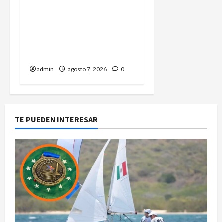
Secretaría de Salud
descarta brote activo de
ciclosporiasis en México y
pide tranquilidad a la
población
admin
agosto 7, 2026
0
TE PUEDEN INTERESAR