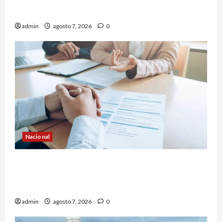
México
admin
agosto 7, 2026
0
Nacional
Secretaría de Salud descarta brote activo de
ciclosporiasis en México y pide tranquilidad a la
población
admin
agosto 7, 2026
0