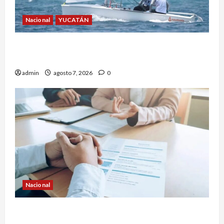
Nacional
YUCATÁN
Yucatecos obtienen oro en vela en Santo
Domingo
admin
agosto 7, 2026
0
Nacional
Buscan prohibir la exigencia generalizada de
antecedentes penales para obtener empleo en