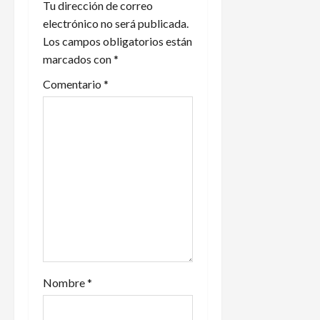
Tu dirección de correo
ó
electrónico no será publicada.
n
Los campos obligatorios están
marcados con
*
d
Comentario
*
e
e
n
t
r
a
d
Nombre
*
a