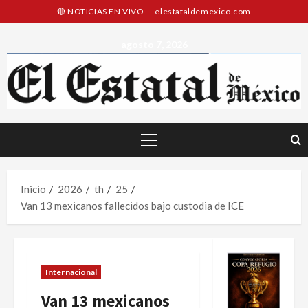
Saltar
al
contenido
agosto 7, 2026
Menú
principal
Inicio
2026
th
25
Van 13 mexicanos fallecidos bajo custodia de ICE
Internacional
Van 13 mexicanos