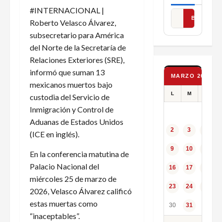
#INTERNACIONAL |
BUSCAR
Roberto Velasco Álvarez,
subsecretario para América
del Norte de la Secretaría de
Relaciones Exteriores (SRE),
informó que suman 13
MARZO 2026
mexicanos muertos bajo
L
M
X
custodia del Servicio de
Inmigración y Control de
Aduanas de Estados Unidos
2
3
4
(ICE en inglés).
9
10
11
En la conferencia matutina de
Palacio Nacional del
16
17
18
miércoles 25 de marzo de
23
24
25
2026, Velasco Álvarez calificó
estas muertas como
30
31
“inaceptables”.