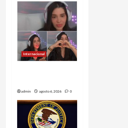
Internacional
Emma Coronel, de esposa
de narco a prisión; ahora
es tiktoker
admin
agosto 6, 2026
0