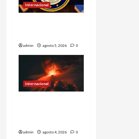
Internacional
EU ofrece más de 100
mdd por líderes del CJNG
y presenta nuevos cargos
admin
agosto 5, 2026
0
Internacional
Volcán de Fuego entra en
fase explosiva;
Guatemala activa alerta
anaranjada
admin
agosto 4, 2026
0