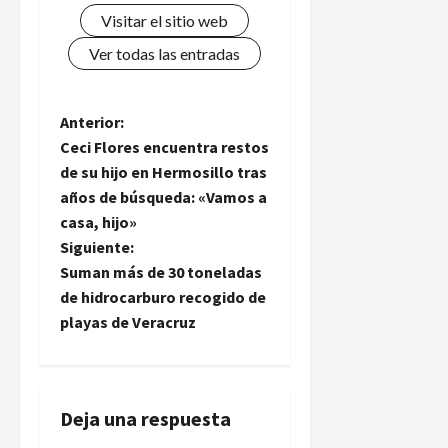
Visitar el sitio web
Ver todas las entradas
N
Anterior:
Ceci Flores encuentra restos
a
de su hijo en Hermosillo tras
años de búsqueda: «Vamos a
v
casa, hijo»
e
Siguiente:
Suman más de 30 toneladas
g
de hidrocarburo recogido de
playas de Veracruz
a
c
i
Deja una respuesta