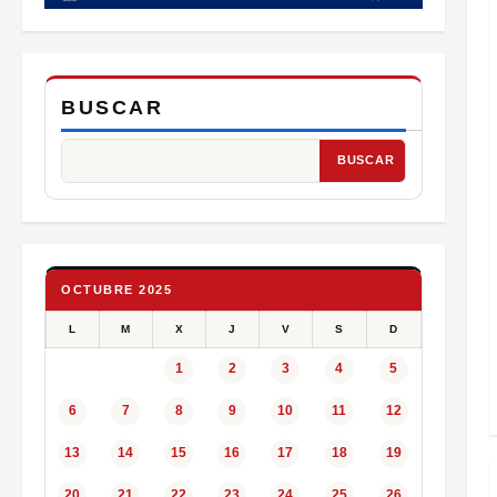
BUSCAR
BUSCAR
OCTUBRE 2025
L
M
X
J
V
S
D
1
2
3
4
5
6
7
8
9
10
11
12
13
14
15
16
17
18
19
20
21
22
23
24
25
26