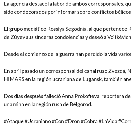
La agencia destacó la labor de ambos corresponsales, qu
sido condecorados por informar sobre conflictos bélicos
El grupo mediático Rossiya Segodnia, al que pertenece RI
de Zúyev sus sinceras condolencias y deseó a Voitkévich
Desde el comienzo de la guerra han perdido la vida vario
En abril pasado un corresponsal del canal ruso Zvezdá, Ni
HIMARS en la región ucraniana de Lugansk, también ane
Dos días después falleció Anna Prokofieva, reportera de 
una mina en la región rusa de Bélgorod.
#Ataque #Ucraniano #Con #Dron #Cobra #LaVida #Cor