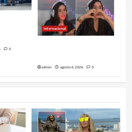
ratar a
ear y cobrar
Internacional
s deportados
oamérica
Emma Coronel, de esposa de
6
0
narco a prisión; ahora es
tiktoker
admin
agosto 6, 2026
0