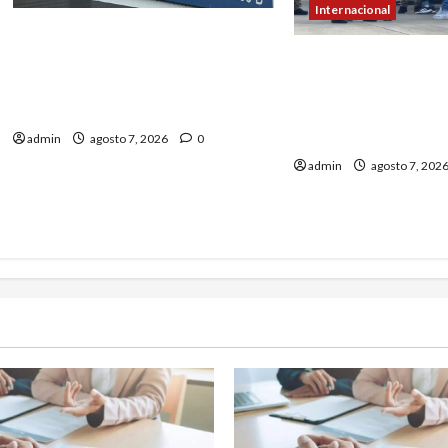
Internacional
Multan a un joven de 26 años
por subirse al tejado de un
EE. UU. busca cont
hospital disfrazado de «La
privados para rastr
Muerte» en Gales
multas a migrante
en México y Centr
admin
agosto 7, 2026
0
admin
agosto 7, 202