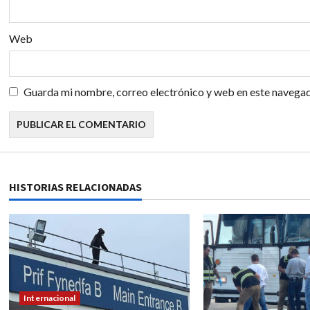
r
a
Web
d
a
Guarda mi nombre, correo electrónico y web en este navegad
s
HISTORIAS RELACIONADAS
Internacional