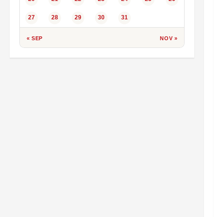
27
28
29
30
31
« SEP
NOV »