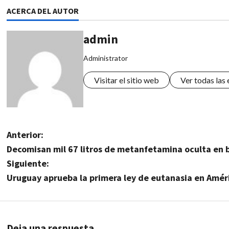
ACERCA DEL AUTOR
admin
Administrator
Visitar el sitio web
Ver todas las
N
Anterior:
Decomisan mil 67 litros de metanfetamina oculta en 
a
Siguiente:
v
Uruguay aprueba la primera ley de eutanasia en Amér
e
g
Deja una respuesta