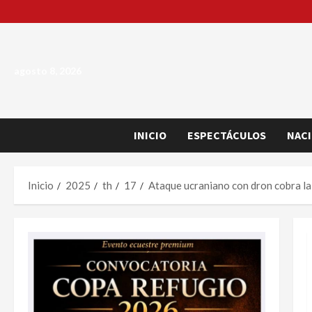
Saltar
al
contenido
agosto 8, 2026
INICIO
ESPECTÁCULOS
NAC
Inicio
2025
th
17
Ataque ucraniano con dron cobra la