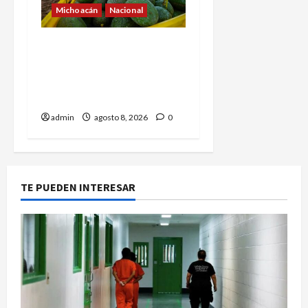
Michoacán
Nacional
Reabre Estados Unidos la
puerta a aguacate
michoacano de forma
“gradual”
admin
agosto 8, 2026
0
TE PUEDEN INTERESAR