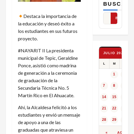
BUSCAR
Destaca la importancia de
BUSCAR
la educación y deseó éxito a
los estudiantes en sus futuros
proyecto.
#NAYARIT II La presidenta
JULIO 2025
municipal de Tepic, Geraldine
L
M
X
Ponce, asistió como madrina
de generación a la ceremonia
1
2
de graduación de la
7
8
9
Secundaria Técnica No. 5
Martín Rico en El Ahuacate.
14
15
16
Ahí, la Alcaldesa felicitó a los
21
22
23
estudiantes y envió un mensaje
28
29
30
de apoyo a una de las
graduadas que atraviesa un
«
AGO