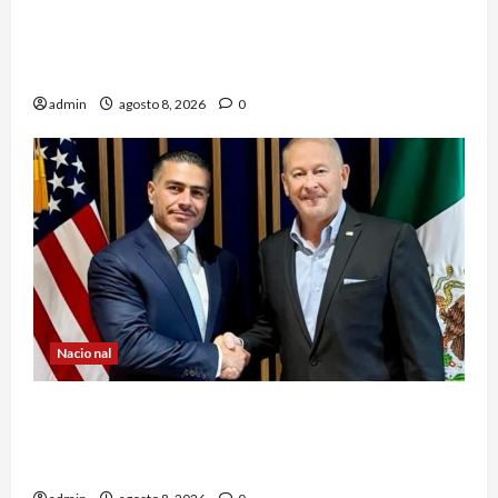
¿Se queda en el Atlético de Madrid? ‘Cholo’
Simeone responde contundente sobre el futuro
de Julián Álvarez
admin
agosto 8, 2026
0
Nacional
Ronald Johnson destaca cooperación entre
México y EU para la seguridad en región
aguacatera de Michoacán