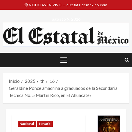
Saltar
al
contenido
agosto 9, 2026
Menú
principal
Inicio
2025
th
16
Geraldine Ponce amadrina a graduados de la Secundaria
Técnica No. 5 Martín Rico, en El Ahuacate»
Nacional
Nayarit