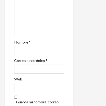
t
r
a
d
Nombre
*
a
s
Correo electrónico
*
Web
Guarda mi nombre, correo