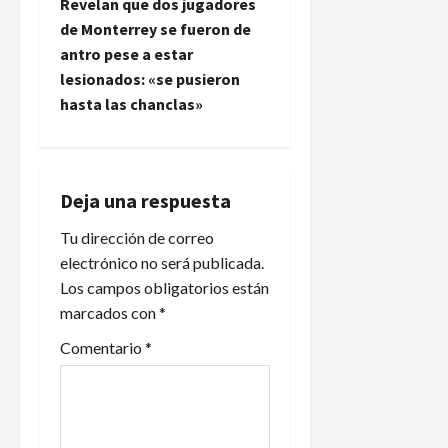
e
Revelan que dos jugadores
de Monterrey se fueron de
g
antro pese a estar
lesionados: «se pusieron
a
hasta las chanclas»
c
i
Deja una respuesta
ó
Tu dirección de correo
n
electrónico no será publicada.
Los campos obligatorios están
d
marcados con
*
e
Comentario
*
e
n