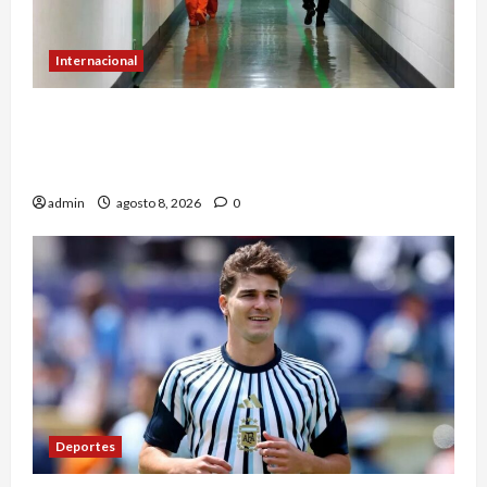
Internacional
Estafan con mil 800 dólares a familiares de
migrantes detenidos en Estados Unidos;
prometen liberarlos
admin
agosto 8, 2026
0
Deportes