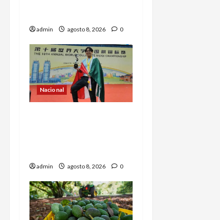
región aguacatera de
Michoacán
admin
agosto 8, 2026
0
Nacional
Estudiante de la UNAM
gana el mundial
universitario de Go en
China
admin
agosto 8, 2026
0