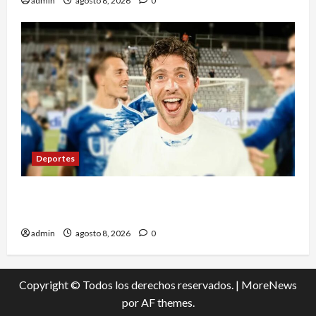
admin
agosto 8, 2026
0
Deportes
Sergi Roberto ficha por Los Ángeles Galaxy
como agente libre hasta 2028
admin
agosto 8, 2026
0
Copyright © Todos los derechos reservados.
|
MoreNews
por AF themes.