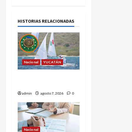
HISTORIAS RELACIONADAS
Nacional
YUCATÁN
Yucatecos obtienen oro
en vela en Santo Domingo
admin
agosto 7, 2026
0
Nacional