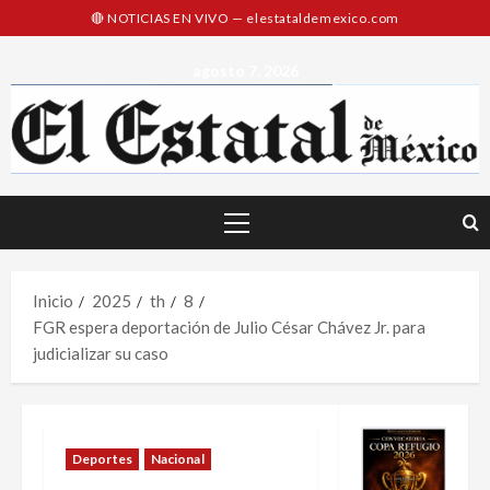
Saltar
al
contenido
agosto 7, 2026
Menú
principal
Inicio
2025
th
8
FGR espera deportación de Julio César Chávez Jr. para
judicializar su caso
Deportes
Nacional