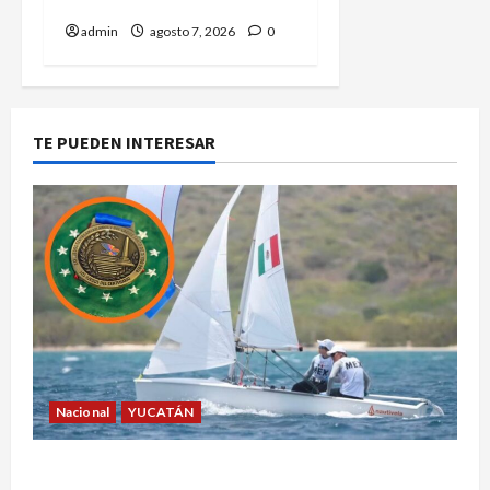
población
admin
agosto 7, 2026
0
TE PUEDEN INTERESAR
Nacional
YUCATÁN
Yucatecos obtienen oro en vela en Santo