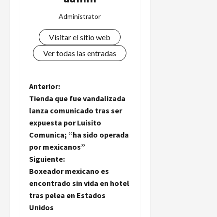
Administrator
Visitar el sitio web
Ver todas las entradas
N
Anterior:
Tienda que fue vandalizada
a
lanza comunicado tras ser
expuesta por Luisito
v
Comunica; “ha sido operada
e
por mexicanos”
Siguiente:
g
Boxeador mexicano es
encontrado sin vida en hotel
a
tras pelea en Estados
Unidos
c