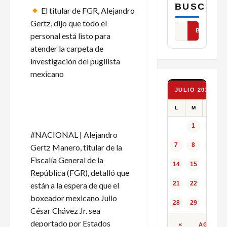
BUSCAR
El titular de FGR, Alejandro
Gertz, dijo que todo el
BUSCAR
personal está listo para
atender la carpeta de
investigación del pugilista
mexicano
JULIO 2025
L
M
X
1
2
#NACIONAL | Alejandro
7
8
9
Gertz Manero, titular de la
Fiscalía General de la
14
15
16
República (FGR), detalló que
21
22
23
están a la espera de que el
boxeador mexicano Julio
28
29
30
César Chávez Jr. sea
deportado por Estados
«
AGO