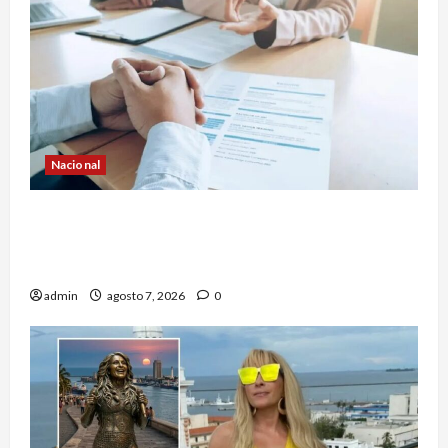
Nacional
Secretaría de Salud descarta brote activo de
ciclosporiasis en México y pide tranquilidad a la
población
admin
agosto 7, 2026
0