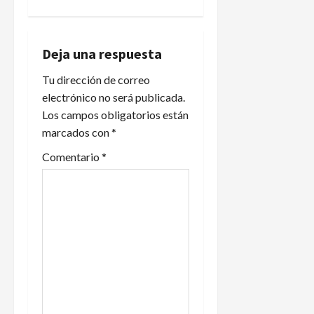
i
ó
Deja una respuesta
n
Tu dirección de correo
electrónico no será publicada.
d
Los campos obligatorios están
marcados con
*
e
Comentario
*
e
n
t
r
a