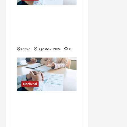
Buscan prohibir la
exigencia generalizada
de antecedentes penales
para obtener empleo en
México
admin
agosto 7, 2026
0
Nacional
Secretaría de Salud
descarta brote activo de
ciclosporiasis en México y
pide tranquilidad a la