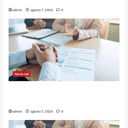
Domingo
admin
agosto 7, 2026
0
Nacional
Buscan prohibir la exigencia generalizada de
antecedentes penales para obtener empleo en
México
admin
agosto 7, 2026
0