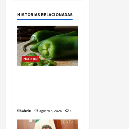
HISTORIAS RELACIONADAS
Nacional
Alerta en EE.UU. por
brote de salmonela
ligado a jalapeños
mexicanos; reportan 345
casos
admin
agosto 6, 2026
0