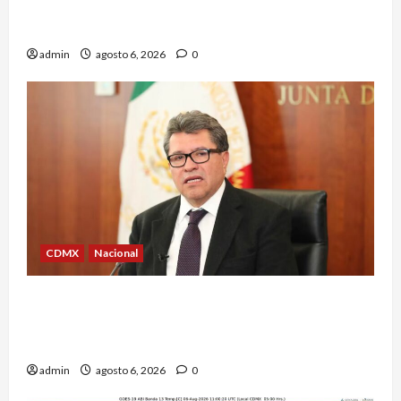
Casa de los Famosos México 2026 en la segunda
semana
admin
agosto 6, 2026
0
CDMX
Nacional
Ricardo Monreal confía en que la UNAM retome
la normalidad e inicie el semestre mediante el
diálogo
admin
agosto 6, 2026
0