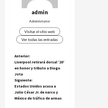
admin
Administrator
Visitar el sitio web
Ver todas las entradas
N
Anterior:
Liverpool retirará dorsal ’20’
a
en honor y tributo a Diogo
Jota
v
Siguiente:
e
Estados Unidos acusa a
Julio César Jr. de narco y
g
México de tráfico de armas