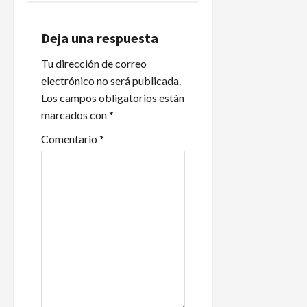
a
c
Deja una respuesta
i
Tu dirección de correo
electrónico no será publicada.
ó
Los campos obligatorios están
n
marcados con
*
d
Comentario
*
e
e
n
t
r