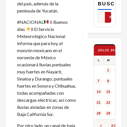
BUSCAR
del país, además de la
península de Yucatán.
BUSCAR
#NACIONAL
II Buenos
días
ll El Servicio
Meteorológico Nacional
informa que para hoy, el
monzón mexicano en el
JULIO 2025
noroeste de México
L
M
X
ocasionará lluvias puntuales
1
2
muy fuertes en Nayarit,
Sinaloa y Durango; puntuales
7
8
9
fuertes en Sonora y Chihuahua,
14
15
16
todas acompañadas con
descargas eléctricas; así como
21
22
23
lluvias aisladas en zonas de
Baja California Sur.
28
29
30
Por otro lado, un canal de baja
«
AGO