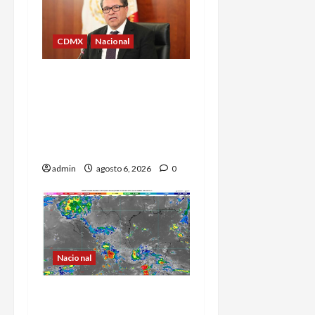
CDMX
Nacional
Ricardo Monreal confía
en que la UNAM retome la
normalidad e inicie el
semestre mediante el
diálogo
admin
agosto 6, 2026
0
Nacional
La onda tropical número
25 se desplazará sobre el