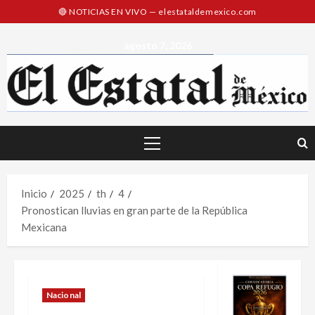
Saltar
al
contenido
agosto 7, 2026
Menú
principal
Inicio
2025
th
4
Pronostican lluvias en gran parte de la República
Mexicana
Nacional