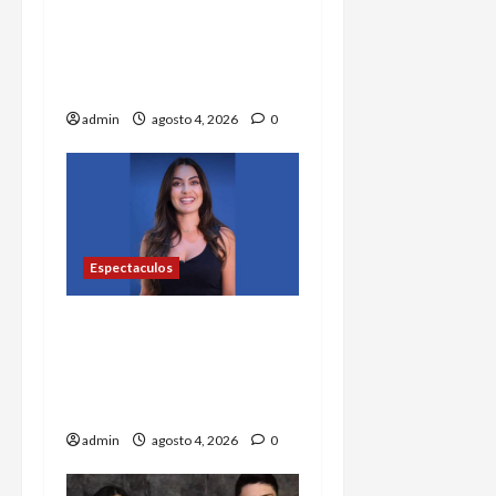
OnlyFans le permitió
comprar un
departamento en
Manhattan
admin
agosto 4, 2026
0
Espectaculos
Investigan a actriz de
Rosario Tijeras por
presuntos vínculos con
red de huachicol fiscal
admin
agosto 4, 2026
0