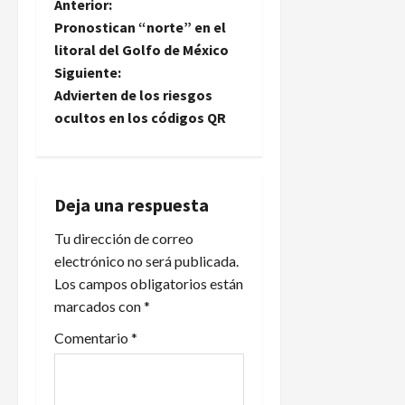
N
Anterior:
Pronostican “norte” en el
a
litoral del Golfo de México
Siguiente:
v
Advierten de los riesgos
e
ocultos en los códigos QR
g
a
Deja una respuesta
c
Tu dirección de correo
electrónico no será publicada.
i
Los campos obligatorios están
marcados con
*
ó
Comentario
*
n
d