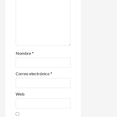
e
e
n
t
r
Nombre
*
a
d
Correo electrónico
*
a
s
Web