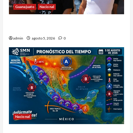
Guanajuato
Nacional
Canícula elevará el calor y el bochorno en
Guanajuato durante agosto
admin
agosto 5, 2026
0
Nacional
La onda tropical número 24 se desplazará sobre