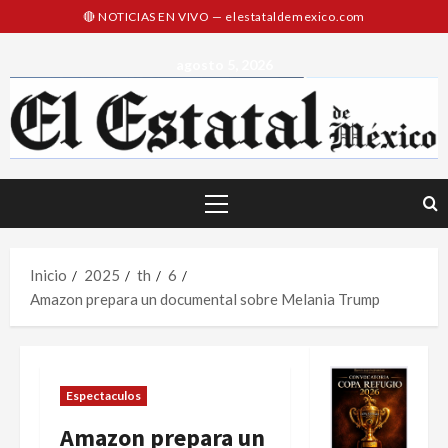
Saltar
al
contenido
agosto 5, 2026
Menú
principal
Inicio
2025
th
6
Amazon prepara un documental sobre Melania Trump
Espectaculos
Amazon prepara un