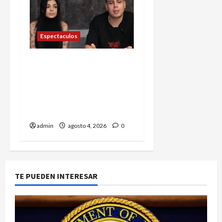
Espectaculos
Karely Ruiz y su esposo
relatan cómo
sobrevivieron al violento
asalto en su casa de
Nuevo León
admin
agosto 4, 2026
0
TE PUEDEN INTERESAR