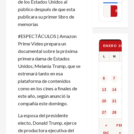
de los Estados Unidos al
público después de que esta
BUSCAR
publicara su primer libro de
memorias
#ESPECTÁCULOS | Amazon
Prime Video prepara un
ENERO 2025
documental sobre la próxima
L
M
X
primera dama de Estados
Unidos, Melania Trump, que se
1
estrenará tanto en esa
6
7
8
plataforma de contenidos
como en los cines a finales de
13
14
15
este año, según anunció la
20
21
22
compañía este domingo.
27
28
29
La esposa del presidente
electo, Donald Trump, ejerce
«
FEB
de productora ejecutiva del
DIC
»