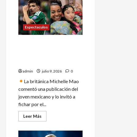
Ruiz
denuncia
estafa:
albañil
desaparece
con
Espectaculos
anticipo
de
más
de
Actriz de Bridgerton se rinde
200
mil
ante Gilberto Mora; su
pesos
mensaje causa furor en
redes
admin
julio 9, 2026
0
La británica Michelle Mao
comentó una publicación del
joven mexicano y lo invitó a
fichar por el...
Leer
Leer Más
más
acerca
de
Actriz