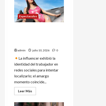
Cancún
a
Alejandro
Mario
Álvarez
Espectaculos
Puga,
cuñado
de
Karely Ruiz denuncia estafa:
Inés
Gómez
albañil desaparece con
Mont
anticipo de más de 200 mil
pesos
admin
julio 10, 2026
0
La influencer exhibió la
identidad del trabajador en
redes sociales para intentar
localizarlo; el amargo
momento coincide...
Leer
Leer Más
más
acerca
de
Karely