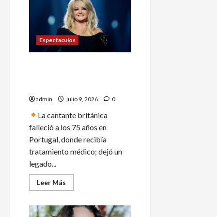
de
Bridgerton
se
rinde
ante
Gilberto
Espectaculos
Mora;
su
mensaje
causa
Muere Bonnie Tyler, la voz
furor
en
inmortal de «Eclipse total
redes
del corazón»
admin
julio 9, 2026
0
La cantante británica
falleció a los 75 años en
Portugal, donde recibía
tratamiento médico; dejó un
legado...
Leer
Leer Más
más
acerca
de
Muere
Bonnie