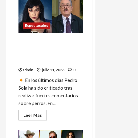
Derbez
termina
trolleado
tras
pedir
foto
Espectaculos
editada
con
Haaland
Susana Zabaleta critica a
Pedro Sola por sus
comentarios sobre perros y
cuestiona sus disculpas
admin
julio 11, 2026
0
En los últimos días Pedro
Sola ha sido criticado tras
realizar fuertes comentarios
sobre perros. En...
Leer
Leer Más
más
acerca
de
Susana
Zabaleta