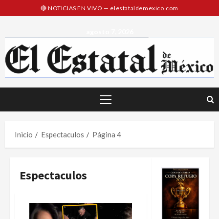
Saltar
al
contenido
agosto 7, 2026
Menú
principal
Inicio
Espectaculos
Página 4
Espectaculos