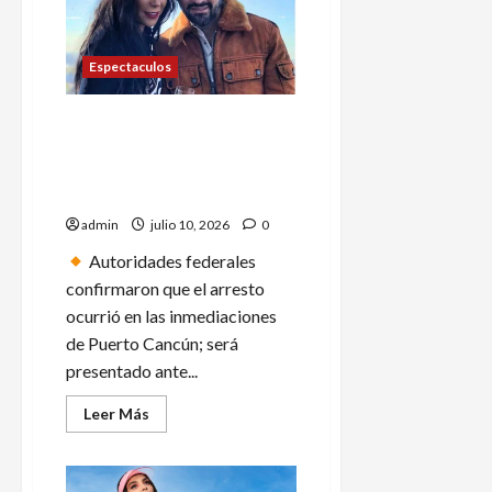
Montaner
y
Juanes
estarán
Espectaculos
en
la
Feria
de
Detienen en Cancún a
Huamantla
2026
Alejandro Mario Álvarez
en
Puga, cuñado de Inés
Tlaxcala
Gómez Mont
admin
julio 10, 2026
0
Autoridades federales
confirmaron que el arresto
ocurrió en las inmediaciones
de Puerto Cancún; será
presentado ante...
Leer
Leer Más
más
acerca
de
Detienen
en