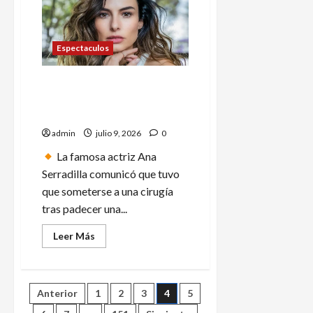
Tyler,
la
voz
inmortal
de
Espectaculos
«Eclipse
total
del
Ana Serradilla le dice adiós a
corazón»
la idea de ser mamá tras
cirugía por endometriosis
admin
julio 9, 2026
0
La famosa actriz Ana
Serradilla comunicó que tuvo
que someterse a una cirugía
tras padecer una...
Leer
Leer Más
más
acerca
de
Ana
Serradilla
Paginación
Anterior
1
2
3
4
5
le
dice