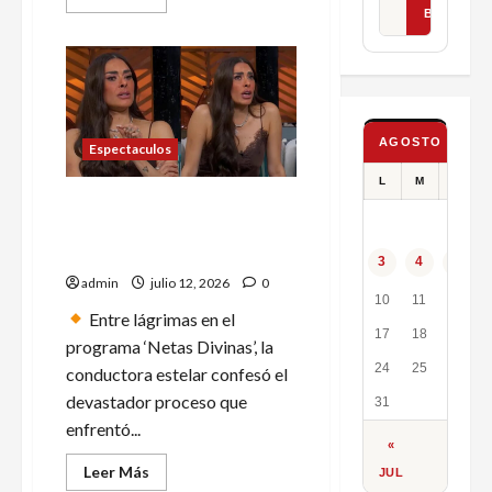
más
BUSCAR
acerca
de
Ángela
Aguilar
pide
el
celular
de
AGOSTO 2026
un
Espectaculos
fan
para
L
M
X
borrarle
Galilea Montijo revela
una
foto
porque su hijo vive con
de
Fernando Rein
su
3
4
5
galeria
admin
julio 12, 2026
0
10
11
12
Entre lágrimas en el
17
18
19
programa ‘Netas Divinas’, la
24
25
26
conductora estelar confesó el
devastador proceso que
31
enfrentó...
«
Leer
Leer Más
JUL
más