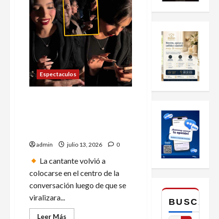
Espectaculos
Ángela Aguilar pide el
celular de un fan para
borrarle una foto de su
galeria
admin
julio 13, 2026
0
La cantante volvió a
colocarse en el centro de la
conversación luego de que se
viralizara...
BUSCAR
Leer
Leer Más