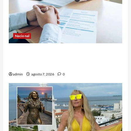
Nacional
Secretaría de Salud descarta brote activo de
ciclosporiasis en México y pide tranquilidad a la
población
admin
agosto 7, 2026
0