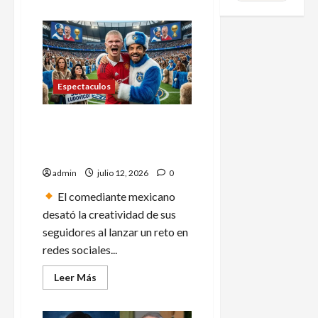
acerca
de
Galilea
Montijo
revela
porque
su
hijo
vive
Espectaculos
con
Fernando
Rein
Eugenio Derbez termina
trolleado tras pedir foto
editada con Haaland
admin
julio 12, 2026
0
El comediante mexicano
desató la creatividad de sus
seguidores al lanzar un reto en
redes sociales...
Leer
Leer Más
más
acerca
de
Eugenio