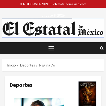
Saltar
al
contenido
agosto 8, 2026
Menú
principal
Inicio
Deportes
Página 76
Deportes