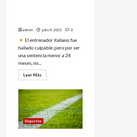
Carlo Ancelotti, DT de
queda
en
Brasil, condenado a un año
5°
de cárcel por fraude fiscal
lugar
en España
admin
julio 9, 2025
0
El entrenador italiano fue
hallado culpable, pero por ser
una sentencia menor a 24
meses, no...
Leer
Leer Más
más
acerca
de
Carlo
Ancelotti,
DT
de
Brasil,
condenado
a
Deportes
un
año
de
cárcel
Dos mexicanos y un