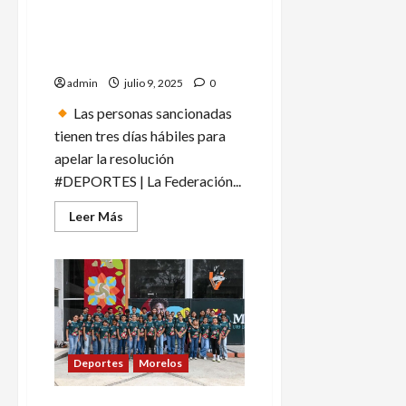
por
fraude
costarricense castigados
fiscal
por tentativa de amaño en
en
España
fútbol de Costa Rica
admin
julio 9, 2025
0
Las personas sancionadas
tienen tres días hábiles para
apelar la resolución
#DEPORTES | La Federación...
Leer
Leer Más
más
acerca
de
Dos
mexicanos
y
un
costarricense
castigados
por
tentativa
Deportes
Morelos
de
amaño
en
fútbol