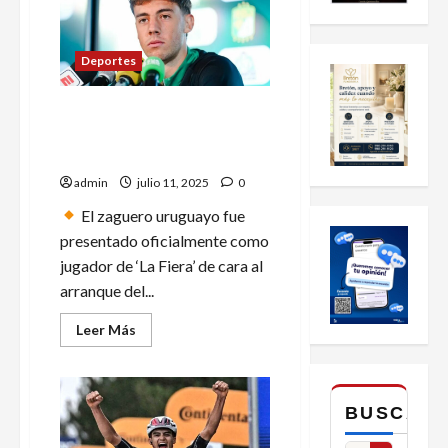
Deportes
Valentín Gauthier: El León
siempre tiene la ‘vara alta,
voy a sacar lo mejor’
admin
julio 11, 2025
0
El zaguero uruguayo fue
presentado oficialmente como
jugador de ‘La Fiera’ de cara al
arranque del...
Leer
Leer Más
más
acerca
de
Valentín
Gauthier:
BUSCAR
El
León
siempre