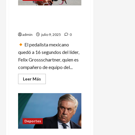
cara
al
arranque
Isaac del Toro debuta en la
del
Apertura
Vuelta a Austria 2025, queda
2025
en 5° lugar
admin
julio 9, 2025
0
El pedalista mexicano
quedó a 16 segundos del líder,
Felix Grossschartner, quien es
compañero de equipo del...
Leer
Leer Más
más
acerca
de
Isaac
del
Toro
debuta
en
la
Vuelta
Deportes
a
Austria
2025,