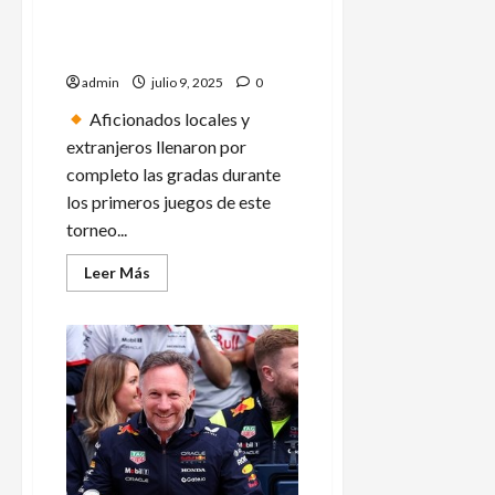
Vive Morelos la pasión por el
de
voleibol con la Copa
Costa
Rica
Panamericana Sub-19
admin
julio 9, 2025
0
Aficionados locales y
extranjeros llenaron por
completo las gradas durante
los primeros juegos de este
torneo...
Leer
Leer Más
más
acerca
de
Vive
Morelos
la
pasión
por
el
voleibol
con
la
Copa
Panamericana