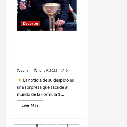
Sub-
19
Deportes
‘Con efecto inmediato’:
Christian Horner es
despedido de Red Bull
después de 20 años; ya tiene
reemplazo
admin
julio 9, 2025
0
La noticia de su despido es
una sorpresa que sacude al
mundo de la Fórmula 1....
Leer
Leer Más
más
acerca
de
‘Con
efecto