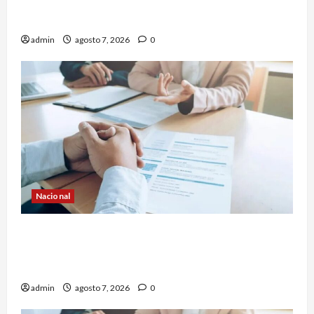
Yucatecos obtienen oro en vela en Santo
Domingo
admin
agosto 7, 2026
0
Nacional
Buscan prohibir la exigencia generalizada de
antecedentes penales para obtener empleo en
México
admin
agosto 7, 2026
0