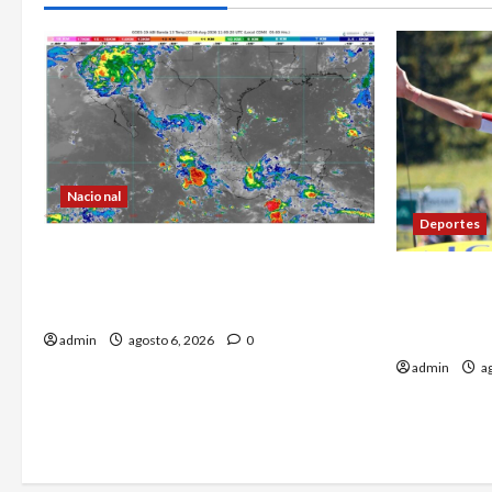
Nacional
Deportes
La onda tropical número 25 se
Isaac del 
desplazará sobre el sureste
renueva c
mexicano
hasta 203
admin
agosto 6, 2026
0
admin
ag