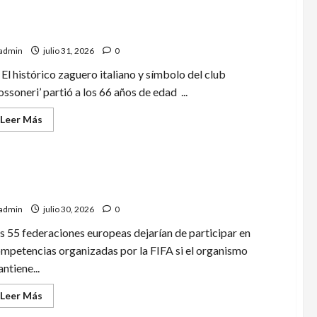
llece Franco Baresi, legendario excapitán del AC
lan y de la Selección Italiana
admin
julio 31, 2026
0
El histórico zaguero italiano y símbolo del club
ossoneri’ partió a los 66 años de edad ...
Leer
Leer Más
más
acerca
de
Fallece
Franco
Baresi,
legendario
FA amenaza con boicotear torneos de la FIFA
excapitán
del
admin
julio 30, 2026
0
AC
Milan
s 55 federaciones europeas dejarían de participar en
y
de
mpetencias organizadas por la FIFA si el organismo
la
ntiene...
Selección
Italiana
Leer
Leer Más
más
acerca