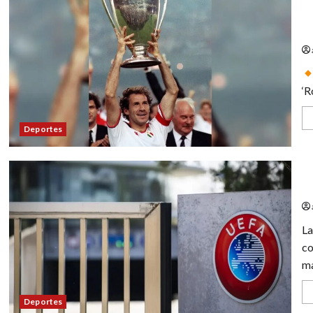
Fa
Mi
‘R
Deportes
UE
La
co
ma
Deportes