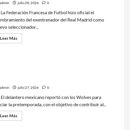
admin
julio 28, 2026
0
La Federación Francesa de Futbol hizo oficial el
mbramiento del exentrenador del Real Madrid como
evo seleccionador...
Leer
Leer Más
más
acerca
de
Zinedine
Zidane
dirigirá
a
Francia
úl Jiménez se incorpora al Wolverhampton para
hasta
2030
scar el regreso a la Premier League
admin
julio 27, 2026
0
El delantero mexicano reportó con los Wolves para
iciar la pretemporada, con el objetivo de contribuir al...
Leer
Leer Más
más
acerca
de