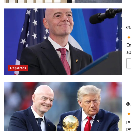
In
En
ap
Deportes
UE
ve
pr
pa