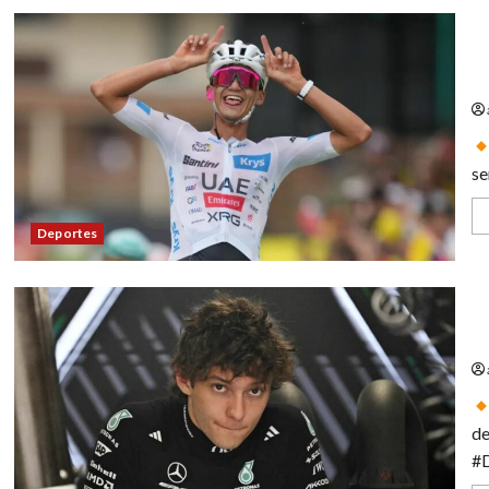
Is
de
se
Deportes
Ki
pa
de
#