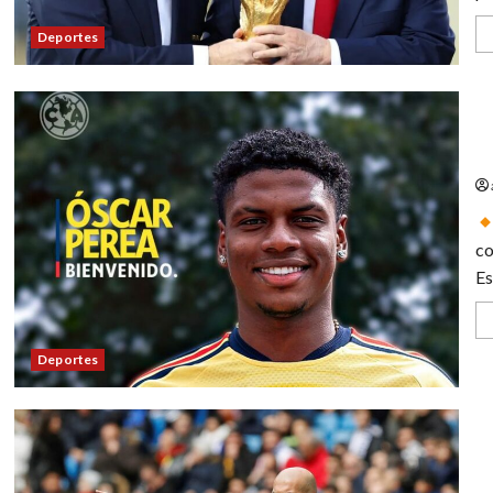
Deportes
Am
co
Es
Deportes
Zi