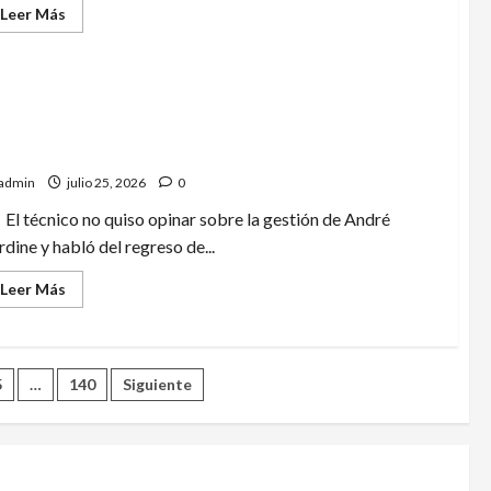
Leer
Leer Más
más
acerca
de
Kimi
Antonelli
enemos que mejorar y completar la plantilla»:
es
sancionado
illermo Almada reconoce que América necesita
con
tres
efuerzos
puestos
en
admin
julio 25, 2026
0
la
parrilla
El técnico no quiso opinar sobre la gestión de André
de
salida
rdine y habló del regreso de...
del
GP
Leer
Leer Más
de
más
Hungría
acerca
de
«Tenemos
que
mejorar
5
…
140
Siguiente
y
completar
la
plantilla»:
Guillermo
Almada
reconoce