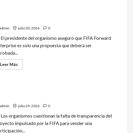
de
UEFA
amenaza
con
boicotear
fantino niega que la FIFA pretenda vender el Mundial
torneos
de
admin
julio 30, 2026
0
la
FIFA
El presidente del organismo aseguró que FIFA Forward
terprise es solo una propuesta que deberá ser
robada...
Leer
Leer Más
más
acerca
de
Infantino
niega
que
FA, Concacaf y ECA presionan a la FIFA por plan de
la
FIFA
nder parte del Mundial
pretenda
vender
admin
julio 29, 2026
0
el
Mundial
Los organismos cuestionan la falta de transparencia del
oyecto impulsado por la FIFA para vender una
rticipación...