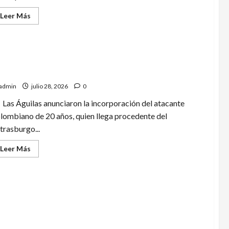
Leer
Leer Más
más
acerca
de
UEFA,
Concacaf
y
ECA
érica hace oficial el fichaje de Óscar Perea
presionan
a
la
admin
julio 28, 2026
0
FIFA
por
Las Águilas anunciaron la incorporación del atacante
plan
de
lombiano de 20 años, quien llega procedente del
vender
trasburgo...
parte
del
Mundial
Leer
Leer Más
más
acerca
de
América
hace
oficial
el
fichaje
de
Óscar
nedine Zidane dirigirá a Francia hasta 2030
Perea