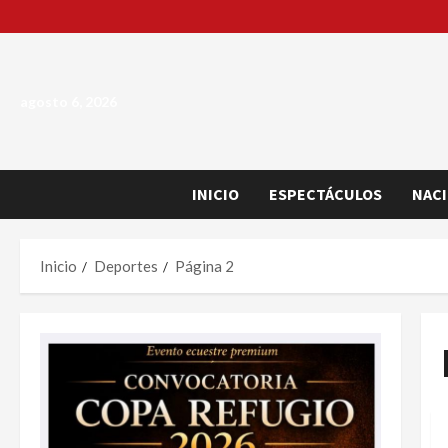
Saltar
al
contenido
agosto 6, 2026
INICIO
ESPECTÁCULOS
NAC
Inicio
Deportes
Página 2