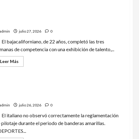
Raúl
Jiménez
se
incorpora
aac del Toro hace historia y logra tercer lugar en Tour
al
 Francia
Wolverhampton
para
admin
julio 27, 2026
0
buscar
el
regreso
El bajacaliforniano, de 22 años, completó las tres
a
manas de competencia con una exhibición de talento,...
la
Premier
League
Leer
Leer Más
más
acerca
de
Isaac
del
Toro
mi Antonelli es sancionado con tres puestos en la
hace
historia
rrilla de salida del GP de Hungría
y
logra
admin
julio 26, 2026
0
tercer
lugar
El italiano no observó correctamente la reglamentación
en
Tour
 pilotaje durante el periodo de banderas amarillas.
de
Francia
DEPORTES...