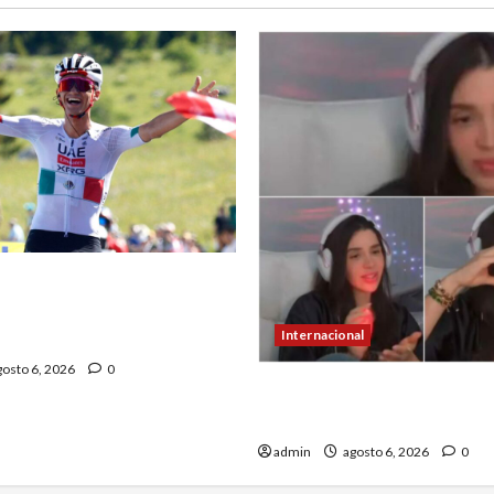
Toro asegura su futuro:
on UAE Team Emirates
1
Internacional
osto 6, 2026
0
Emma Coronel, de esposa 
prisión; ahora es tiktoker
admin
agosto 6, 2026
0