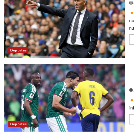
no
nu
Deportes
Ra
bu
in
Deportes