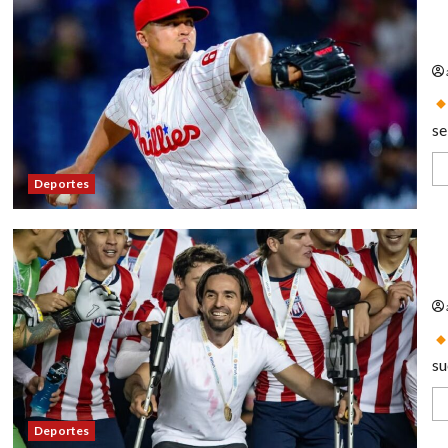
¡U
Ar
se
Deportes
Ge
su
Deportes