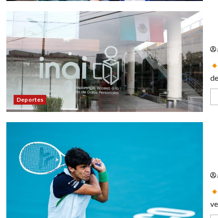
Ap
lo
de
Deportes
Ro
de
ve