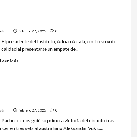
de
Pumas
negocia
con
rueba INAI sancionar a FMF por presunto mal uso de
Jaime
Lozano
s datos biométricos
para
sustituir
admin
febrero 27, 2025
0
a
Gustavo
El presidente del Instituto, Adrián Alcalá, emitió su voto
Lema;
Efraín
 calidad al presentarse un empate de...
Juárez
optaría
por
Leer
Leer Más
el
más
extranjero
acerca
de
Aprueba
INAI
sancionar
a
FMF
drigo Pacheco jugará sus primeros Cuartos de Final
por
l ATP Tour en el Abierto Mexicano de Tenis
presunto
mal
admin
febrero 27, 2025
0
uso
de
Pacheco consiguió su primera victoria del circuito tras
los
datos
ncer en tres sets al australiano Aleksandar Vukic...
biométricos