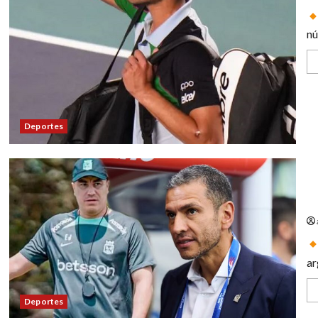
nú
Deportes
Pu
Gu
ar
Deportes