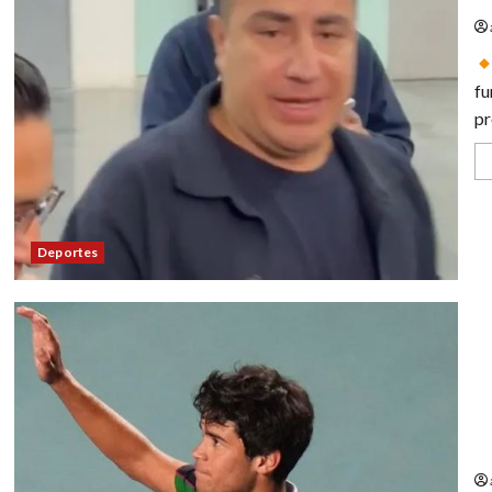
fu
pr
Deportes
Ro
Te