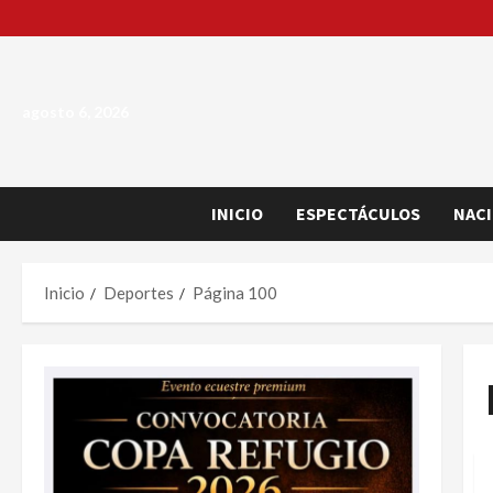
Saltar
al
contenido
agosto 6, 2026
INICIO
ESPECTÁCULOS
NAC
Inicio
Deportes
Página 100