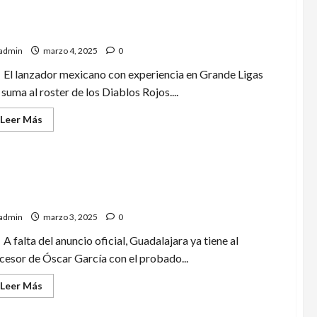
no más! Diablos Rojos de México suman a Víctor
ano como pitcher para la próxima temporada
admin
marzo 4, 2025
0
El lanzador mexicano con experiencia en Grande Ligas
 suma al roster de los Diablos Rojos....
Leer
Leer Más
más
acerca
de
¡Uno
más!
Diablos
Rojos
rardo Espinoza será el nuevo estratega de Chivas
de
México
suman
admin
marzo 3, 2025
0
a
Víctor
A falta del anuncio oficial, Guadalajara ya tiene al
Arano
como
cesor de Óscar García con el probado...
pitcher
para
Leer
Leer Más
la
más
próxima
acerca
temporada
de