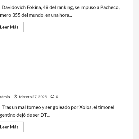
Davidovich Fokina, 48 del ranking, se impuso a Pacheco,
mero 355 del mundo, en una hora...
Leer
Leer Más
más
acerca
de
Rodrigo
Pacheco
se
despide
del
Abierto
Mexicano
de
Tenis
mas negocia con Jaime Lozano para sustituir a
tras
histórica
stavo Lema; Efraín Juárez optaría por el extranjero
participación
admin
febrero 27, 2025
0
Tras un mal torneo y ser goleado por Xolos, el timonel
gentino dejó de ser DT...
Leer
Leer Más
más
acerca