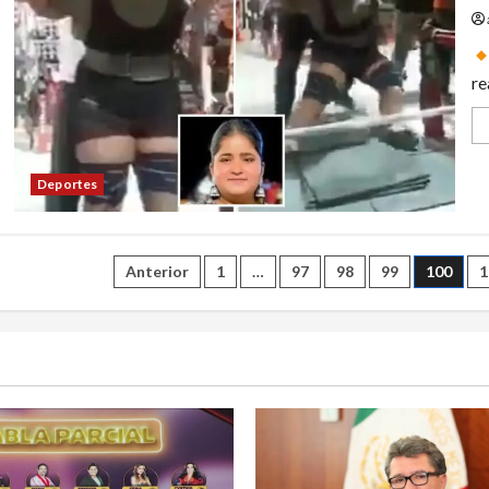
re
Deportes
Paginación
Anterior
1
…
97
98
99
100
1
de
entradas