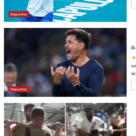
Deportes
Gu
se
ac
Deportes
Pr
ca