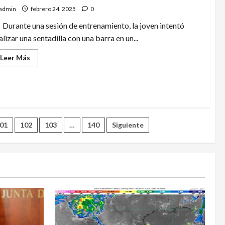
admin
febrero 24, 2025
0
Durante una sesión de entrenamiento, la joven intentó
alizar una sentadilla con una barra en un...
Leer
Leer Más
más
acerca
de
Prometedora
levantadora
de
pesas
fallece
al
01
102
103
…
140
Siguiente
intentar
cargar
270
kilogramos