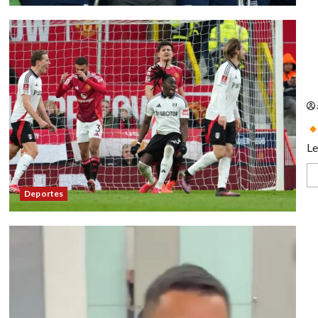
Fu
gr
pa
Le
Deportes
Ef
no